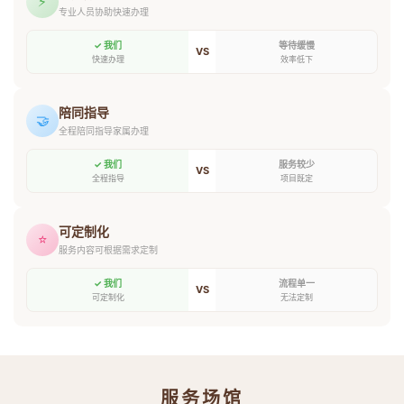
⚡
专业人员协助快速办理
✓ 我们
等待缓慢
VS
快速办理
效率低下
陪同指导
🤝
全程陪同指导家属办理
✓ 我们
服务较少
VS
全程指导
项目既定
可定制化
⭐
服务内容可根据需求定制
✓ 我们
流程单一
VS
可定制化
无法定制
服务场馆