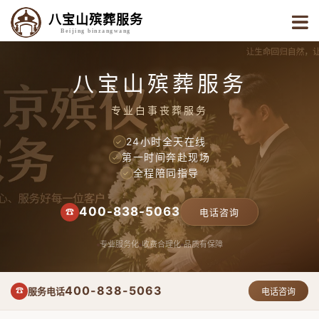
八宝山殡葬服务
Beijing binzangwang
八宝山殡葬服务
专业白事丧葬服务
24小时全天在线
✓
第一时间奔赴现场
✓
全程陪同指导
✓
400-838-5063
☎
电话咨询
专业服务化
收费合理化
品质有保障
400-838-5063
服务电话
☎
电话咨询