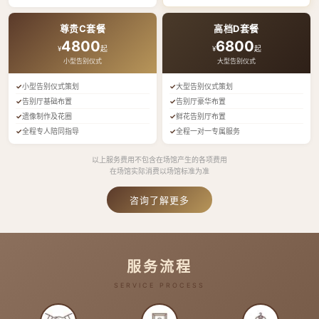
尊贵C套餐
高档D套餐
4800
6800
¥
起
¥
起
小型告别仪式
大型告别仪式
小型告别仪式策划
大型告别仪式策划
告别厅基础布置
告别厅豪华布置
遗像制作及花圈
鲜花告别厅布置
全程专人陪同指导
全程一对一专属服务
以上服务费用不包含在场馆产生的各项费用
在场馆实际消费以场馆标准为准
咨询了解更多
服务流程
SERVICE PROCESS