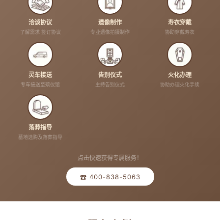
洽谈协议
遗像制作
寿衣穿戴
了解需求 签订协议
专业遗像拍摄制作
协助穿戴寿衣
灵车接送
告别仪式
火化办理
专车接送至殡仪馆
主持告别仪式
协助办理火化手续
落葬指导
墓地选购及落葬指导
点击快速获得专属服务！
☎ 400-838-5063