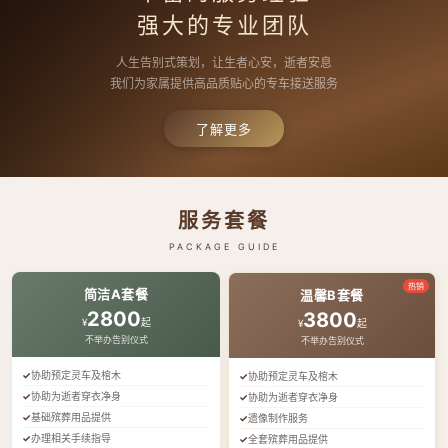
强大的专业团队
人生告别式策划，让生者心安，逝者安息
我们为家属提供高品质贴心的专车接送服务
了解更多
服务套餐
PACKAGE GUIDE
热销
简洁A套餐
温馨B套餐
2800
3800
¥
起
¥
起
不举办告别仪式
不举办告别仪式
协助预定灵车及棺木
协助预定灵车及棺木
协助为逝者穿衣净身
协助为逝者穿衣净身
基础殡葬用品提供
遗像制作服务
办理相关手续指导
全套殡葬用品提供