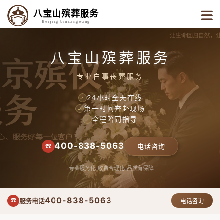
八宝山殡葬服务
Beijing binzangwang
八宝山殡葬服务
专业白事丧葬服务
24小时全天在线
✓
第一时间奔赴现场
✓
全程陪同指导
✓
400-838-5063
☎
电话咨询
专业服务化
收费合理化
品质有保障
400-838-5063
服务电话
☎
电话咨询