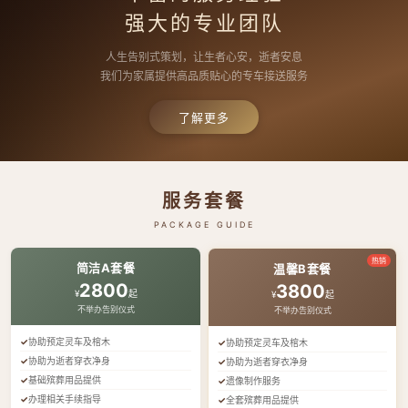
强大的专业团队
人生告别式策划，让生者心安，逝者安息
我们为家属提供高品质贴心的专车接送服务
了解更多
服务套餐
PACKAGE GUIDE
热销
简洁A套餐
温馨B套餐
2800
3800
¥
起
¥
起
不举办告别仪式
不举办告别仪式
协助预定灵车及棺木
协助预定灵车及棺木
协助为逝者穿衣净身
协助为逝者穿衣净身
基础殡葬用品提供
遗像制作服务
办理相关手续指导
全套殡葬用品提供