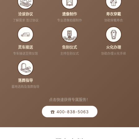
洽谈协议
遗像制作
寿衣穿戴
了解需求 签订协议
专业遗像拍摄制作
协助穿戴寿衣
灵车接送
告别仪式
火化办理
专车接送至殡仪馆
主持告别仪式
协助办理火化手续
落葬指导
墓地选购及落葬指导
点击快速获得专属服务！
☎ 400-838-5063