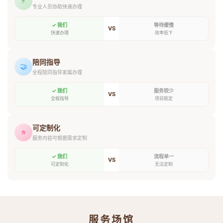
⚡
专业人员协助快速办理
✓ 我们
等待缓慢
VS
快速办理
效率低下
陪同指导
🤝
全程陪同指导家属办理
✓ 我们
服务较少
VS
全程指导
项目既定
可定制化
⭐
服务内容可根据需求定制
✓ 我们
流程单一
VS
可定制化
无法定制
服务场馆