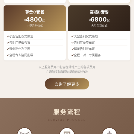
尊贵C套餐
高档D套餐
4800
6800
¥
起
¥
起
小型告别仪式
大型告别仪式
小型告别仪式策划
大型告别仪式策划
告别厅基础布置
告别厅豪华布置
遗像制作及花圈
鲜花告别厅布置
全程专人陪同指导
全程一对一专属服务
以上服务费用不包含在场馆产生的各项费用
在场馆实际消费以场馆标准为准
咨询了解更多
服务流程
SERVICE PROCESS