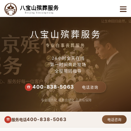
八宝山殡葬服务
Beijing binzangwang
八宝山殡葬服务
专业白事丧葬服务
24小时全天在线
✓
第一时间奔赴现场
✓
全程陪同指导
✓
400-838-5063
☎
电话咨询
专业服务化
收费合理化
品质有保障
400-838-5063
服务电话
☎
电话咨询