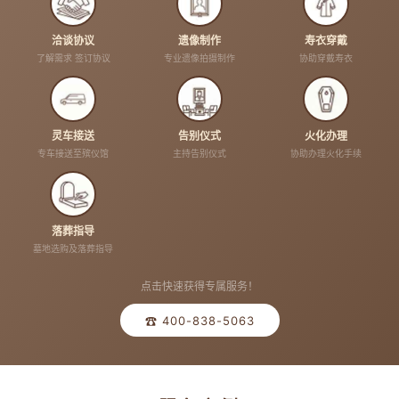
洽谈协议
遗像制作
寿衣穿戴
了解需求 签订协议
专业遗像拍摄制作
协助穿戴寿衣
灵车接送
告别仪式
火化办理
专车接送至殡仪馆
主持告别仪式
协助办理火化手续
落葬指导
墓地选购及落葬指导
点击快速获得专属服务！
☎ 400-838-5063