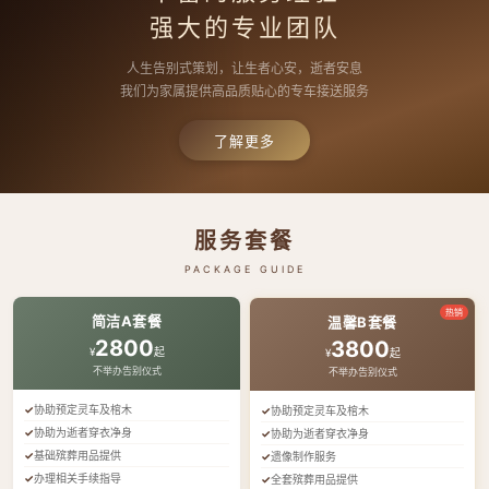
强大的专业团队
人生告别式策划，让生者心安，逝者安息
我们为家属提供高品质贴心的专车接送服务
了解更多
服务套餐
PACKAGE GUIDE
热销
简洁A套餐
温馨B套餐
2800
3800
¥
起
¥
起
不举办告别仪式
不举办告别仪式
协助预定灵车及棺木
协助预定灵车及棺木
协助为逝者穿衣净身
协助为逝者穿衣净身
基础殡葬用品提供
遗像制作服务
办理相关手续指导
全套殡葬用品提供