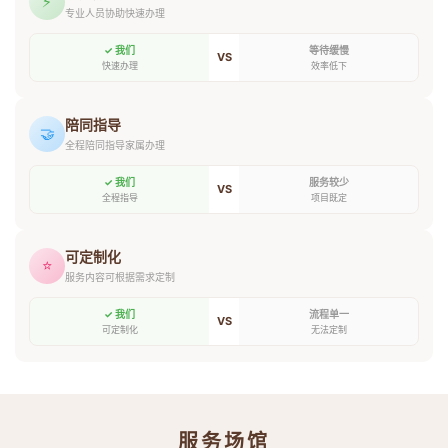
⚡
专业人员协助快速办理
✓ 我们
等待缓慢
VS
快速办理
效率低下
陪同指导
🤝
全程陪同指导家属办理
✓ 我们
服务较少
VS
全程指导
项目既定
可定制化
⭐
服务内容可根据需求定制
✓ 我们
流程单一
VS
可定制化
无法定制
服务场馆