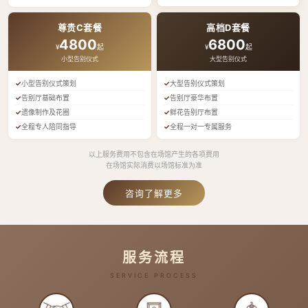
尊贵C套餐
高档D套餐
4800
6800
¥
起
¥
起
小型告别仪式
大型告别仪式
小型告别仪式策划
大型告别仪式策划
告别厅基础布置
告别厅豪华布置
遗像制作及花圈
鲜花告别厅布置
全程专人陪同指导
全程一对一专属服务
以上服务费用不包含在场馆产生的各项费用
在场馆实际消费以场馆标准为准
咨询了解更多
服务流程
SERVICE PROCESS