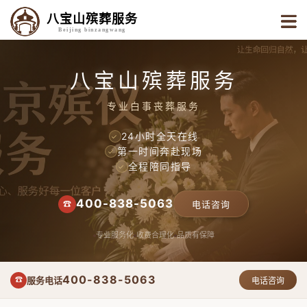
八宝山殡葬服务
Beijing binzangwang
八宝山殡葬服务
专业白事丧葬服务
24小时全天在线
✓
第一时间奔赴现场
✓
全程陪同指导
✓
400-838-5063
☎
电话咨询
专业服务化
收费合理化
品质有保障
400-838-5063
服务电话
☎
电话咨询