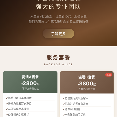
强大的专业团队
人生告别式策划，让生者心安，逝者安息
我们为家属提供高品质贴心的专车接送服务
了解更多
服务套餐
PACKAGE GUIDE
热销
简洁A套餐
温馨B套餐
2800
3800
¥
起
¥
起
不举办告别仪式
不举办告别仪式
协助预定灵车及棺木
协助预定灵车及棺木
协助为逝者穿衣净身
协助为逝者穿衣净身
基础殡葬用品提供
遗像制作服务
办理相关手续指导
全套殡葬用品提供