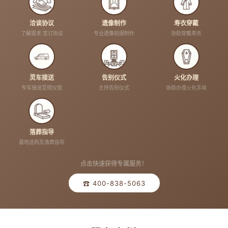
洽谈协议
遗像制作
寿衣穿戴
了解需求 签订协议
专业遗像拍摄制作
协助穿戴寿衣
灵车接送
告别仪式
火化办理
专车接送至殡仪馆
主持告别仪式
协助办理火化手续
落葬指导
墓地选购及落葬指导
点击快速获得专属服务！
☎ 400-838-5063