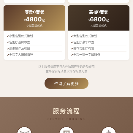
尊贵C套餐
高档D套餐
4800
6800
¥
起
¥
起
小型告别仪式
大型告别仪式
小型告别仪式策划
大型告别仪式策划
告别厅基础布置
告别厅豪华布置
遗像制作及花圈
鲜花告别厅布置
全程专人陪同指导
全程一对一专属服务
以上服务费用不包含在场馆产生的各项费用
在场馆实际消费以场馆标准为准
咨询了解更多
服务流程
SERVICE PROCESS