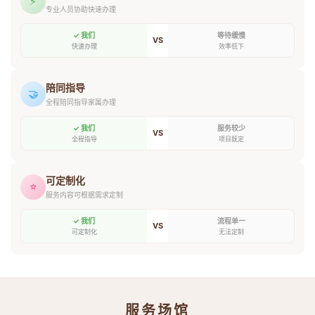
⚡
专业人员协助快速办理
✓ 我们
等待缓慢
VS
快速办理
效率低下
陪同指导
🤝
全程陪同指导家属办理
✓ 我们
服务较少
VS
全程指导
项目既定
可定制化
⭐
服务内容可根据需求定制
✓ 我们
流程单一
VS
可定制化
无法定制
服务场馆