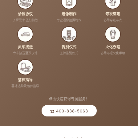
洽谈协议
遗像制作
寿衣穿戴
了解需求 签订协议
专业遗像拍摄制作
协助穿戴寿衣
灵车接送
告别仪式
火化办理
专车接送至殡仪馆
主持告别仪式
协助办理火化手续
落葬指导
墓地选购及落葬指导
点击快速获得专属服务！
☎ 400-838-5063