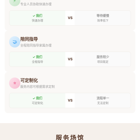
⚡
专业人员协助快速办理
✓ 我们
等待缓慢
VS
快速办理
效率低下
陪同指导
🤝
全程陪同指导家属办理
✓ 我们
服务较少
VS
全程指导
项目既定
可定制化
⭐
服务内容可根据需求定制
✓ 我们
流程单一
VS
可定制化
无法定制
服务场馆