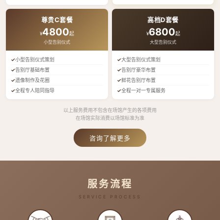
尊贵C套餐
高档D套餐
4800
6800
¥
起
¥
起
小型告别仪式
大型告别仪式
小型告别仪式策划
大型告别仪式策划
告别厅基础布置
告别厅豪华布置
遗像制作及花圈
鲜花告别厅布置
全程专人陪同指导
全程一对一专属服务
以上服务费用不包含在场馆产生的各项费用
在场馆实际消费以场馆标准为准
咨询了解更多
服务流程
SERVICE PROCESS