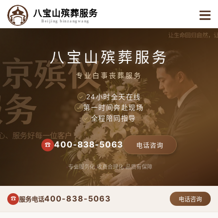
八宝山殡葬服务
Beijing binzangwang
八宝山殡葬服务
专业白事丧葬服务
24小时全天在线
✓
第一时间奔赴现场
✓
全程陪同指导
✓
400-838-5063
☎
电话咨询
专业服务化
收费合理化
品质有保障
400-838-5063
服务电话
☎
电话咨询