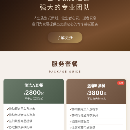
强大的专业团队
人生告别式策划，让生者心安，逝者安息
我们为家属提供高品质贴心的专车接送服务
了解更多
服务套餐
PACKAGE GUIDE
热销
简洁A套餐
温馨B套餐
2800
3800
¥
起
¥
起
不举办告别仪式
不举办告别仪式
协助预定灵车及棺木
协助预定灵车及棺木
协助为逝者穿衣净身
协助为逝者穿衣净身
基础殡葬用品提供
遗像制作服务
办理相关手续指导
全套殡葬用品提供