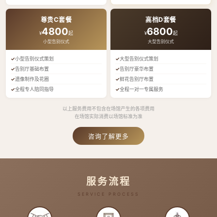
尊贵C套餐
高档D套餐
4800
6800
¥
起
¥
起
小型告别仪式
大型告别仪式
小型告别仪式策划
大型告别仪式策划
告别厅基础布置
告别厅豪华布置
遗像制作及花圈
鲜花告别厅布置
全程专人陪同指导
全程一对一专属服务
以上服务费用不包含在场馆产生的各项费用
在场馆实际消费以场馆标准为准
咨询了解更多
服务流程
SERVICE PROCESS