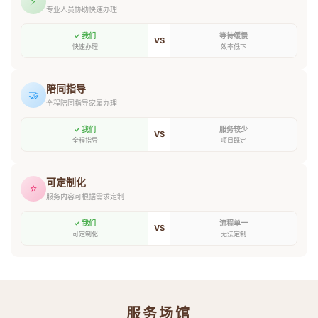
⚡
专业人员协助快速办理
✓ 我们
等待缓慢
VS
快速办理
效率低下
陪同指导
🤝
全程陪同指导家属办理
✓ 我们
服务较少
VS
全程指导
项目既定
可定制化
⭐
服务内容可根据需求定制
✓ 我们
流程单一
VS
可定制化
无法定制
服务场馆