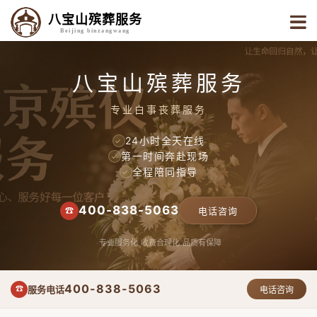
八宝山殡葬服务
Beijing binzangwang
八宝山殡葬服务
专业白事丧葬服务
24小时全天在线
✓
第一时间奔赴现场
✓
全程陪同指导
✓
400-838-5063
☎
电话咨询
专业服务化
收费合理化
品质有保障
400-838-5063
服务电话
☎
电话咨询