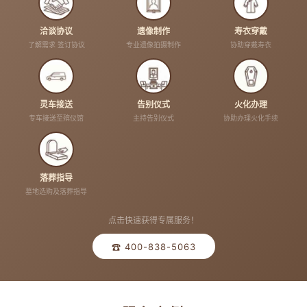
洽谈协议
遗像制作
寿衣穿戴
了解需求 签订协议
专业遗像拍摄制作
协助穿戴寿衣
灵车接送
告别仪式
火化办理
专车接送至殡仪馆
主持告别仪式
协助办理火化手续
落葬指导
墓地选购及落葬指导
点击快速获得专属服务！
☎ 400-838-5063