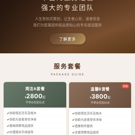
强大的专业团队
人生告别式策划，让生者心安，逝者安息
我们为家属提供高品质贴心的专车接送服务
了解更多
服务套餐
PACKAGE GUIDE
热销
简洁A套餐
温馨B套餐
2800
3800
¥
起
¥
起
不举办告别仪式
不举办告别仪式
协助预定灵车及棺木
协助预定灵车及棺木
协助为逝者穿衣净身
协助为逝者穿衣净身
基础殡葬用品提供
遗像制作服务
办理相关手续指导
全套殡葬用品提供