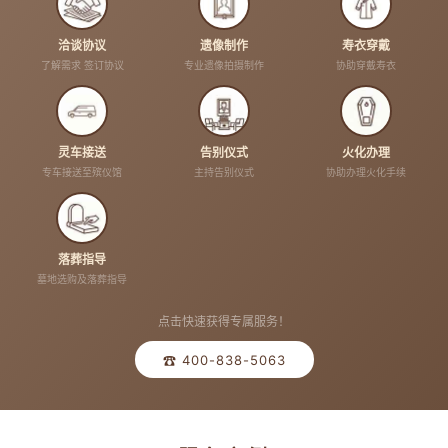
洽谈协议
遗像制作
寿衣穿戴
了解需求 签订协议
专业遗像拍摄制作
协助穿戴寿衣
灵车接送
告别仪式
火化办理
专车接送至殡仪馆
主持告别仪式
协助办理火化手续
落葬指导
墓地选购及落葬指导
点击快速获得专属服务！
☎ 400-838-5063