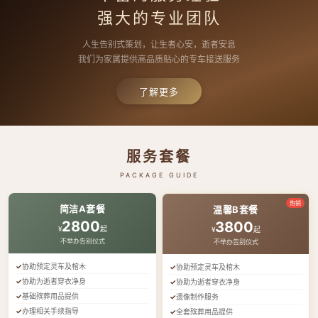
强大的专业团队
人生告别式策划，让生者心安，逝者安息
我们为家属提供高品质贴心的专车接送服务
了解更多
服务套餐
PACKAGE GUIDE
热销
简洁A套餐
温馨B套餐
2800
3800
¥
起
¥
起
不举办告别仪式
不举办告别仪式
协助预定灵车及棺木
协助预定灵车及棺木
协助为逝者穿衣净身
协助为逝者穿衣净身
基础殡葬用品提供
遗像制作服务
办理相关手续指导
全套殡葬用品提供