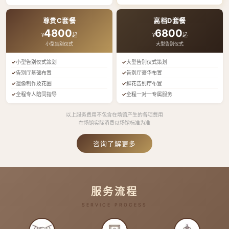
尊贵C套餐
高档D套餐
4800
6800
¥
起
¥
起
小型告别仪式
大型告别仪式
小型告别仪式策划
大型告别仪式策划
告别厅基础布置
告别厅豪华布置
遗像制作及花圈
鲜花告别厅布置
全程专人陪同指导
全程一对一专属服务
以上服务费用不包含在场馆产生的各项费用
在场馆实际消费以场馆标准为准
咨询了解更多
服务流程
SERVICE PROCESS