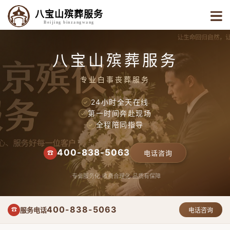
八宝山殡葬服务
Beijing binzangwang
八宝山殡葬服务
专业白事丧葬服务
24小时全天在线
✓
第一时间奔赴现场
✓
全程陪同指导
✓
400-838-5063
☎
电话咨询
专业服务化
收费合理化
品质有保障
400-838-5063
服务电话
☎
电话咨询