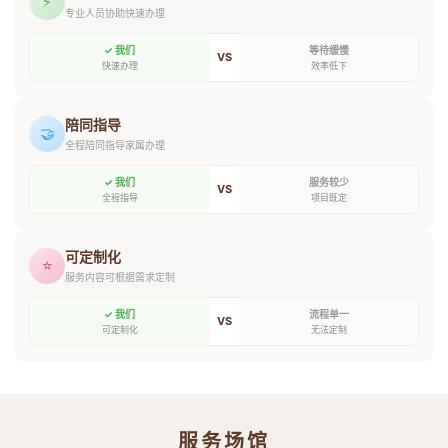
⚡
专业人员协助快速办理
✓ 我们
等待缓慢
VS
快速办理
效率低下
陪同指导
🤝
全程陪同指导家属办理
✓ 我们
服务较少
VS
全程指导
项目既定
可定制化
⭐
服务内容可根据需求定制
✓ 我们
流程单一
VS
可定制化
无法定制
服务场馆