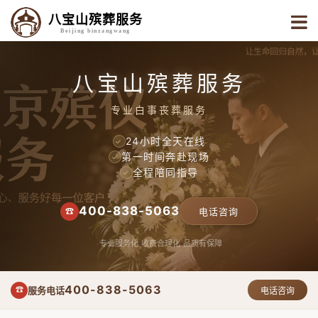
八宝山殡葬服务
Beijing binzangwang
八宝山殡葬服务
专业白事丧葬服务
24小时全天在线
✓
第一时间奔赴现场
✓
全程陪同指导
✓
400-838-5063
☎
电话咨询
专业服务化
收费合理化
品质有保障
400-838-5063
服务电话
☎
电话咨询