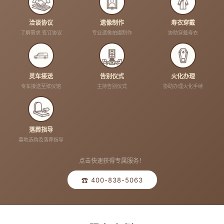
洽谈协议
遗像制作
寿衣穿戴
了解需求 签订协议
专业遗像拍摄制作
协助穿戴寿衣
灵车接送
告别仪式
火化办理
专车接送至殡仪馆
主持告别仪式
协助办理火化手续
落葬指导
墓地选购及落葬指导
点击快速获得专属服务！
☎ 400-838-5063