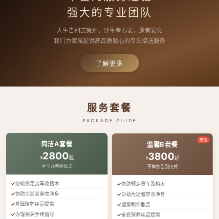
强大的专业团队
人生告别式策划，让生者心安，逝者安息
我们为家属提供高品质贴心的专车接送服务
了解更多
服务套餐
PACKAGE GUIDE
热销
简洁A套餐
温馨B套餐
2800
3800
¥
起
¥
起
不举办告别仪式
不举办告别仪式
协助预定灵车及棺木
协助预定灵车及棺木
协助为逝者穿衣净身
协助为逝者穿衣净身
基础殡葬用品提供
遗像制作服务
办理相关手续指导
全套殡葬用品提供