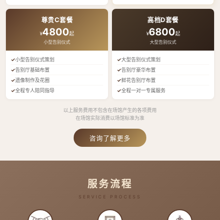
尊贵C套餐
高档D套餐
4800
6800
¥
起
¥
起
小型告别仪式
大型告别仪式
小型告别仪式策划
大型告别仪式策划
告别厅基础布置
告别厅豪华布置
遗像制作及花圈
鲜花告别厅布置
全程专人陪同指导
全程一对一专属服务
以上服务费用不包含在场馆产生的各项费用
在场馆实际消费以场馆标准为准
咨询了解更多
服务流程
SERVICE PROCESS