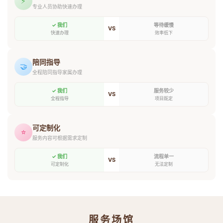
⚡
专业人员协助快速办理
✓ 我们
等待缓慢
VS
快速办理
效率低下
陪同指导
🤝
全程陪同指导家属办理
✓ 我们
服务较少
VS
全程指导
项目既定
可定制化
⭐
服务内容可根据需求定制
✓ 我们
流程单一
VS
可定制化
无法定制
服务场馆