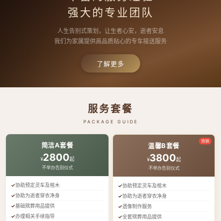
强大的专业团队
人生告别式策划，让生者心安，逝者安息
我们为家属提供高品质贴心的专车接送服务
了解更多
服务套餐
PACKAGE GUIDE
热销
简洁A套餐
温馨B套餐
2800
3800
¥
起
¥
起
不举办告别仪式
不举办告别仪式
协助预定灵车及棺木
协助预定灵车及棺木
协助为逝者穿衣净身
协助为逝者穿衣净身
基础殡葬用品提供
遗像制作服务
办理相关手续指导
全套殡葬用品提供