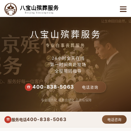
八宝山殡葬服务
Beijing binzangwang
八宝山殡葬服务
专业白事丧葬服务
24小时全天在线
✓
第一时间奔赴现场
✓
全程陪同指导
✓
400-838-5063
☎
电话咨询
专业服务化
收费合理化
品质有保障
400-838-5063
服务电话
☎
电话咨询