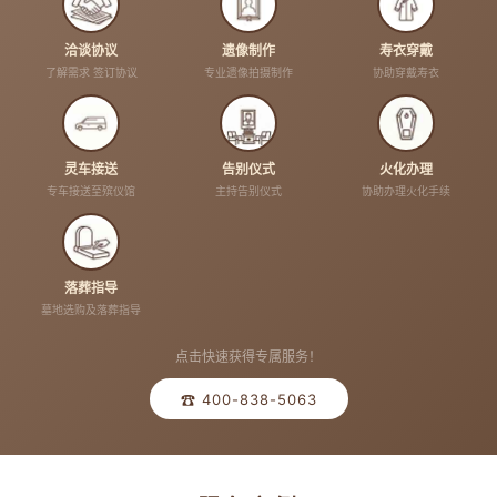
洽谈协议
遗像制作
寿衣穿戴
了解需求 签订协议
专业遗像拍摄制作
协助穿戴寿衣
灵车接送
告别仪式
火化办理
专车接送至殡仪馆
主持告别仪式
协助办理火化手续
落葬指导
墓地选购及落葬指导
点击快速获得专属服务！
☎ 400-838-5063