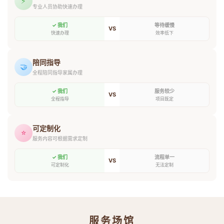
⚡
专业人员协助快速办理
✓ 我们
等待缓慢
VS
快速办理
效率低下
陪同指导
🤝
全程陪同指导家属办理
✓ 我们
服务较少
VS
全程指导
项目既定
可定制化
⭐
服务内容可根据需求定制
✓ 我们
流程单一
VS
可定制化
无法定制
服务场馆