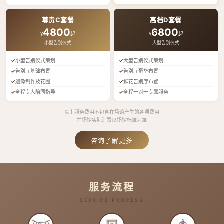
尊贵C套餐
高档D套餐
4800
6800
¥
起
¥
起
小型告别仪式
大型告别仪式
小型告别仪式策划
大型告别仪式策划
告别厅基础布置
告别厅豪华布置
遗像制作及花圈
鲜花告别厅布置
全程专人陪同指导
全程一对一专属服务
以上服务费用不包含在场馆产生的各项费用
在场馆实际消费以场馆标准为准
咨询了解更多
服务流程
SERVICE PROCESS