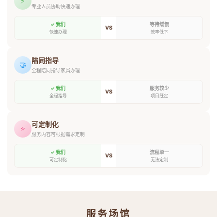
⚡
专业人员协助快速办理
✓ 我们
等待缓慢
VS
快速办理
效率低下
陪同指导
🤝
全程陪同指导家属办理
✓ 我们
服务较少
VS
全程指导
项目既定
可定制化
⭐
服务内容可根据需求定制
✓ 我们
流程单一
VS
可定制化
无法定制
服务场馆