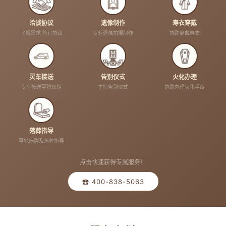
洽谈协议
遗像制作
寿衣穿戴
了解需求 签订协议
专业遗像拍摄制作
协助穿戴寿衣
灵车接送
告别仪式
火化办理
专车接送至殡仪馆
主持告别仪式
协助办理火化手续
落葬指导
墓地选购及落葬指导
点击快速获得专属服务！
☎ 400-838-5063