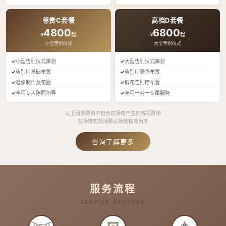
尊贵C套餐
高档D套餐
4800
6800
¥
起
¥
起
小型告别仪式
大型告别仪式
小型告别仪式策划
大型告别仪式策划
告别厅基础布置
告别厅豪华布置
遗像制作及花圈
鲜花告别厅布置
全程专人陪同指导
全程一对一专属服务
以上服务费用不包含在场馆产生的各项费用
在场馆实际消费以场馆标准为准
咨询了解更多
服务流程
SERVICE PROCESS