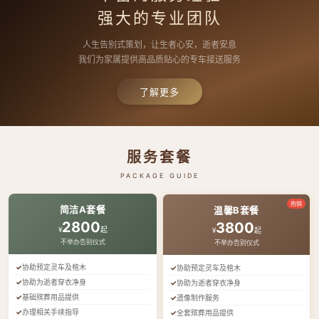
强大的专业团队
人生告别式策划，让生者心安，逝者安息
我们为家属提供高品质贴心的专车接送服务
了解更多
服务套餐
PACKAGE GUIDE
热销
简洁A套餐
温馨B套餐
2800
3800
¥
起
¥
起
不举办告别仪式
不举办告别仪式
协助预定灵车及棺木
协助预定灵车及棺木
协助为逝者穿衣净身
协助为逝者穿衣净身
基础殡葬用品提供
遗像制作服务
办理相关手续指导
全套殡葬用品提供