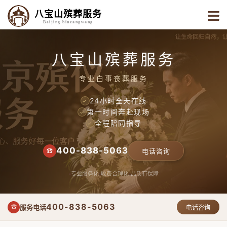
八宝山殡葬服务
Beijing binzangwang
八宝山殡葬服务
专业白事丧葬服务
24小时全天在线
✓
第一时间奔赴现场
✓
全程陪同指导
✓
400-838-5063
☎
电话咨询
专业服务化
收费合理化
品质有保障
400-838-5063
服务电话
☎
电话咨询