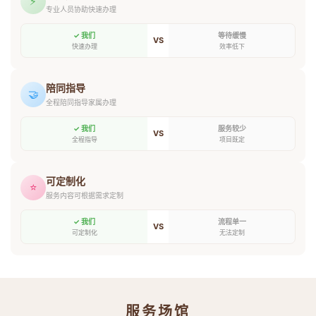
⚡
专业人员协助快速办理
✓ 我们
等待缓慢
VS
快速办理
效率低下
陪同指导
🤝
全程陪同指导家属办理
✓ 我们
服务较少
VS
全程指导
项目既定
可定制化
⭐
服务内容可根据需求定制
✓ 我们
流程单一
VS
可定制化
无法定制
服务场馆