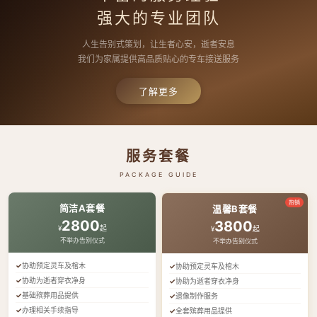
强大的专业团队
人生告别式策划，让生者心安，逝者安息
我们为家属提供高品质贴心的专车接送服务
了解更多
服务套餐
PACKAGE GUIDE
热销
简洁A套餐
温馨B套餐
2800
3800
¥
起
¥
起
不举办告别仪式
不举办告别仪式
协助预定灵车及棺木
协助预定灵车及棺木
协助为逝者穿衣净身
协助为逝者穿衣净身
基础殡葬用品提供
遗像制作服务
办理相关手续指导
全套殡葬用品提供