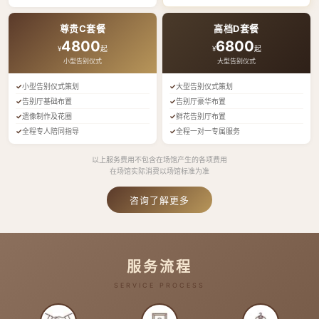
尊贵C套餐
高档D套餐
4800
6800
¥
起
¥
起
小型告别仪式
大型告别仪式
小型告别仪式策划
大型告别仪式策划
告别厅基础布置
告别厅豪华布置
遗像制作及花圈
鲜花告别厅布置
全程专人陪同指导
全程一对一专属服务
以上服务费用不包含在场馆产生的各项费用
在场馆实际消费以场馆标准为准
咨询了解更多
服务流程
SERVICE PROCESS