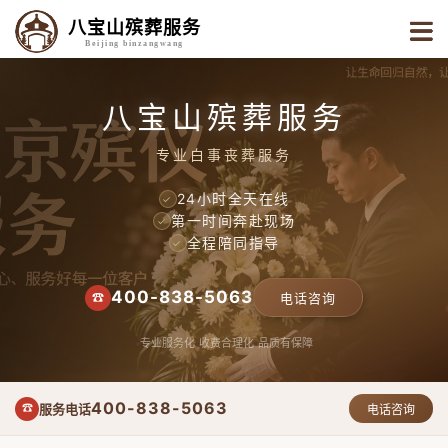
八宝山殡葬服务
Beijing binzangwang
八宝山殡葬服务
专业白事丧葬服务
24小时全天在线
✓
第一时间奔赴现场
✓
全程陪同指导
✓
400-838-5063
☎
电话咨询
专业服务化
收费合理化
品质有保障
400-838-5063
服务电话
☎
电话咨询