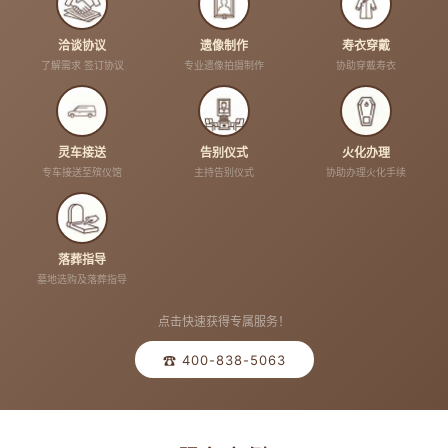
洽谈协议
遗像制作
寿衣穿戴
了解需求 签订协议
专业遗像拍摄制作
协助穿戴寿衣
灵车接送
告别仪式
火化办理
专车接送至殡仪馆
主持告别仪式
协助办理火化手续
落葬指导
墓地选购及落葬指导
点击快速获得专属服务！
☎ 400-838-5063