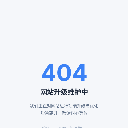
服务案例
SERVICE CASES
通州殡仪服务案例
八宝山殡仪服务案例
404
告别厅布置效果
布置鲜花告别厅展示
网站升级维护中
我们正在对网站进行功能升级与优化
昌平殡仪服务案例
怀柔殡仪服务案例
短暂离开，敬请耐心等候
黄白菊遗体伴花布置
传统形式告别厅布置