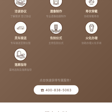
洽谈协议
遗像制作
寿衣穿戴
了解需求 签订协议
专业遗像拍摄制作
协助穿戴寿衣
灵车接送
告别仪式
火化办理
专车接送至殡仪馆
主持告别仪式
协助办理火化手续
落葬指导
墓地选购及落葬指导
点击快速获得专属服务！
☎ 400-838-5063