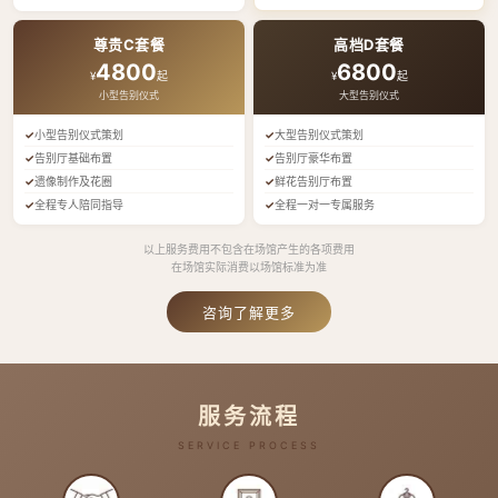
尊贵C套餐
高档D套餐
4800
6800
¥
起
¥
起
小型告别仪式
大型告别仪式
小型告别仪式策划
大型告别仪式策划
告别厅基础布置
告别厅豪华布置
遗像制作及花圈
鲜花告别厅布置
全程专人陪同指导
全程一对一专属服务
以上服务费用不包含在场馆产生的各项费用
在场馆实际消费以场馆标准为准
咨询了解更多
服务流程
SERVICE PROCESS