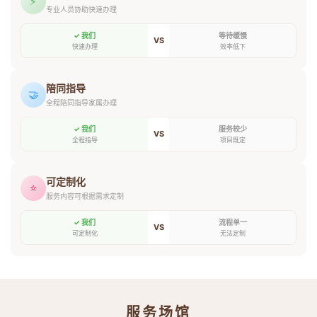
⚡
专业人员协助快速办理
✓ 我们
等待缓慢
VS
快速办理
效率低下
陪同指导
🤝
全程陪同指导家属办理
✓ 我们
服务较少
VS
全程指导
项目既定
可定制化
⭐
服务内容可根据需求定制
✓ 我们
流程单一
VS
可定制化
无法定制
服务场馆