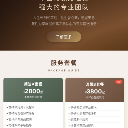
强大的专业团队
人生告别式策划，让生者心安，逝者安息
我们为家属提供高品质贴心的专车接送服务
了解更多
服务套餐
PACKAGE GUIDE
热销
简洁A套餐
温馨B套餐
2800
3800
¥
起
¥
起
不举办告别仪式
不举办告别仪式
协助预定灵车及棺木
协助预定灵车及棺木
协助为逝者穿衣净身
协助为逝者穿衣净身
基础殡葬用品提供
遗像制作服务
办理相关手续指导
全套殡葬用品提供