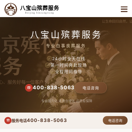
八宝山殡葬服务
Beijing binzangwang
八宝山殡葬服务
专业白事丧葬服务
24小时全天在线
✓
第一时间奔赴现场
✓
全程陪同指导
✓
400-838-5063
☎
电话咨询
专业服务化
收费合理化
品质有保障
400-838-5063
服务电话
☎
电话咨询