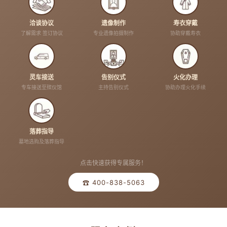
洽谈协议
遗像制作
寿衣穿戴
了解需求 签订协议
专业遗像拍摄制作
协助穿戴寿衣
灵车接送
告别仪式
火化办理
专车接送至殡仪馆
主持告别仪式
协助办理火化手续
落葬指导
墓地选购及落葬指导
点击快速获得专属服务！
☎ 400-838-5063