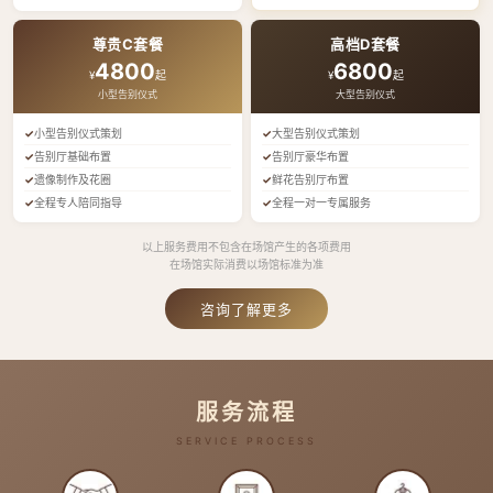
尊贵C套餐
高档D套餐
4800
6800
¥
起
¥
起
小型告别仪式
大型告别仪式
小型告别仪式策划
大型告别仪式策划
告别厅基础布置
告别厅豪华布置
遗像制作及花圈
鲜花告别厅布置
全程专人陪同指导
全程一对一专属服务
以上服务费用不包含在场馆产生的各项费用
在场馆实际消费以场馆标准为准
咨询了解更多
服务流程
SERVICE PROCESS