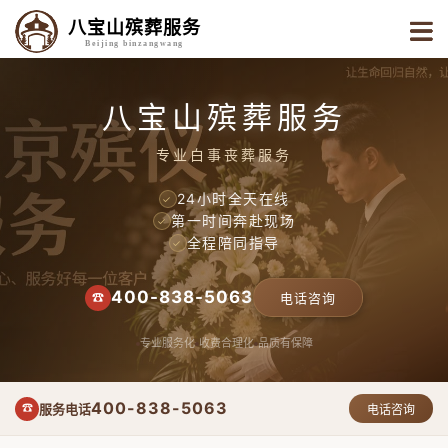
八宝山殡葬服务
Beijing binzangwang
八宝山殡葬服务
专业白事丧葬服务
24小时全天在线
✓
第一时间奔赴现场
✓
全程陪同指导
✓
400-838-5063
☎
电话咨询
专业服务化
收费合理化
品质有保障
400-838-5063
服务电话
☎
电话咨询