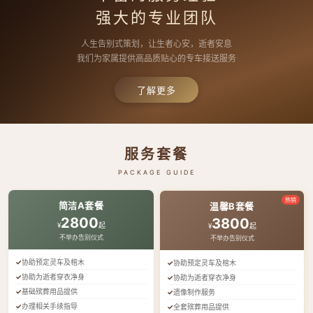
强大的专业团队
人生告别式策划，让生者心安，逝者安息
我们为家属提供高品质贴心的专车接送服务
了解更多
服务套餐
PACKAGE GUIDE
热销
简洁A套餐
温馨B套餐
2800
3800
¥
起
¥
起
不举办告别仪式
不举办告别仪式
协助预定灵车及棺木
协助预定灵车及棺木
协助为逝者穿衣净身
协助为逝者穿衣净身
基础殡葬用品提供
遗像制作服务
办理相关手续指导
全套殡葬用品提供