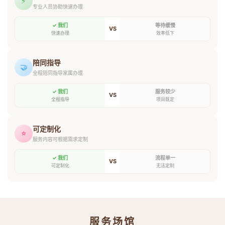
⚡
专业人员协助快速办理
✓ 我们
等待缓慢
VS
快速办理
效率低下
陪同指导
🤝
全程陪同指导家属办理
✓ 我们
服务较少
VS
全程指导
项目既定
可定制化
⭐
服务内容可根据需求定制
✓ 我们
流程单一
VS
可定制化
无法定制
服务场馆