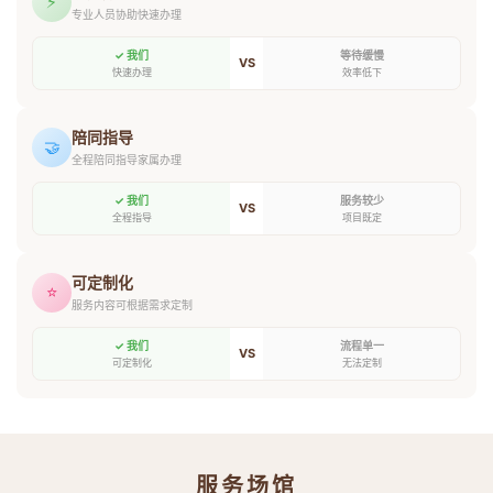
⚡
专业人员协助快速办理
✓ 我们
等待缓慢
VS
快速办理
效率低下
陪同指导
🤝
全程陪同指导家属办理
✓ 我们
服务较少
VS
全程指导
项目既定
可定制化
⭐
服务内容可根据需求定制
✓ 我们
流程单一
VS
可定制化
无法定制
服务场馆