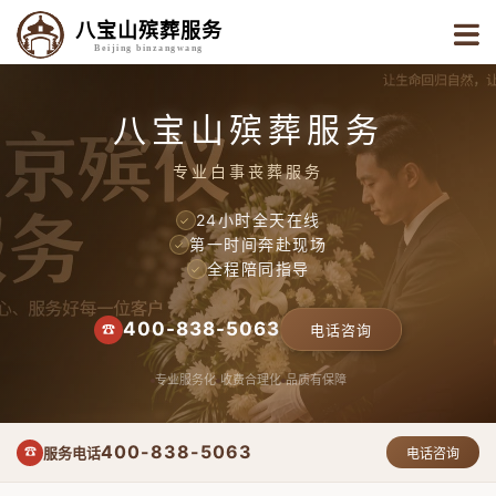
八宝山殡葬服务
Beijing binzangwang
八宝山殡葬服务
专业白事丧葬服务
24小时全天在线
✓
第一时间奔赴现场
✓
全程陪同指导
✓
400-838-5063
☎
电话咨询
专业服务化
收费合理化
品质有保障
400-838-5063
服务电话
☎
电话咨询