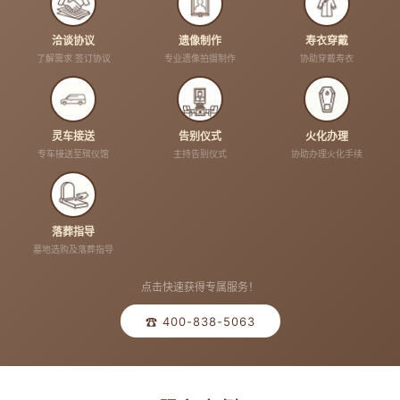
洽谈协议
遗像制作
寿衣穿戴
了解需求 签订协议
专业遗像拍摄制作
协助穿戴寿衣
灵车接送
告别仪式
火化办理
专车接送至殡仪馆
主持告别仪式
协助办理火化手续
落葬指导
墓地选购及落葬指导
点击快速获得专属服务！
☎ 400-838-5063