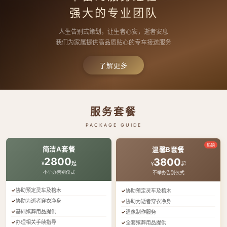
强大的专业团队
人生告别式策划，让生者心安，逝者安息
我们为家属提供高品质贴心的专车接送服务
了解更多
服务套餐
PACKAGE GUIDE
热销
简洁A套餐
温馨B套餐
2800
3800
¥
起
¥
起
不举办告别仪式
不举办告别仪式
协助预定灵车及棺木
协助预定灵车及棺木
协助为逝者穿衣净身
协助为逝者穿衣净身
基础殡葬用品提供
遗像制作服务
办理相关手续指导
全套殡葬用品提供