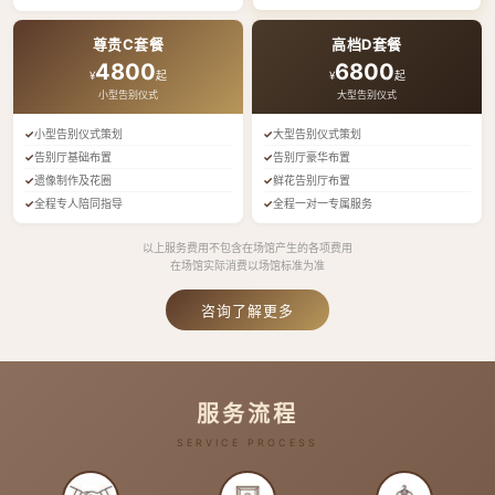
尊贵C套餐
高档D套餐
4800
6800
¥
起
¥
起
小型告别仪式
大型告别仪式
小型告别仪式策划
大型告别仪式策划
告别厅基础布置
告别厅豪华布置
遗像制作及花圈
鲜花告别厅布置
全程专人陪同指导
全程一对一专属服务
以上服务费用不包含在场馆产生的各项费用
在场馆实际消费以场馆标准为准
咨询了解更多
服务流程
SERVICE PROCESS