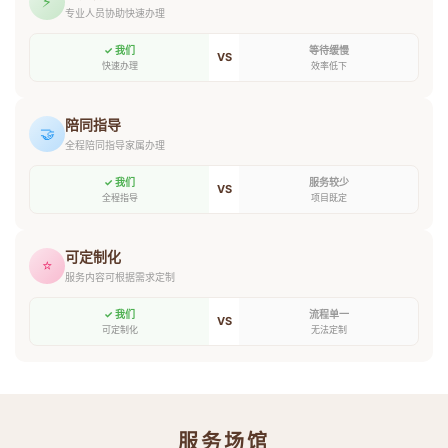
⚡
专业人员协助快速办理
✓ 我们
等待缓慢
VS
快速办理
效率低下
陪同指导
🤝
全程陪同指导家属办理
✓ 我们
服务较少
VS
全程指导
项目既定
可定制化
⭐
服务内容可根据需求定制
✓ 我们
流程单一
VS
可定制化
无法定制
服务场馆