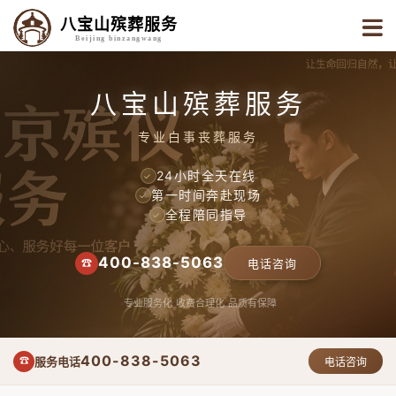
八宝山殡葬服务
Beijing binzangwang
八宝山殡葬服务
专业白事丧葬服务
24小时全天在线
✓
第一时间奔赴现场
✓
全程陪同指导
✓
400-838-5063
☎
电话咨询
专业服务化
收费合理化
品质有保障
400-838-5063
服务电话
☎
电话咨询