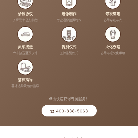
洽谈协议
遗像制作
寿衣穿戴
了解需求 签订协议
专业遗像拍摄制作
协助穿戴寿衣
灵车接送
告别仪式
火化办理
专车接送至殡仪馆
主持告别仪式
协助办理火化手续
落葬指导
墓地选购及落葬指导
点击快速获得专属服务！
☎ 400-838-5063