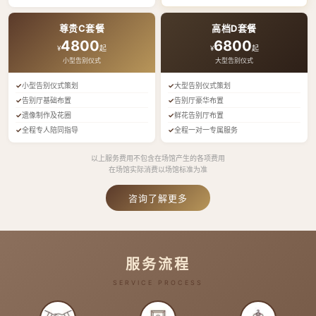
尊贵C套餐
高档D套餐
4800
6800
¥
起
¥
起
小型告别仪式
大型告别仪式
小型告别仪式策划
大型告别仪式策划
告别厅基础布置
告别厅豪华布置
遗像制作及花圈
鲜花告别厅布置
全程专人陪同指导
全程一对一专属服务
以上服务费用不包含在场馆产生的各项费用
在场馆实际消费以场馆标准为准
咨询了解更多
服务流程
SERVICE PROCESS