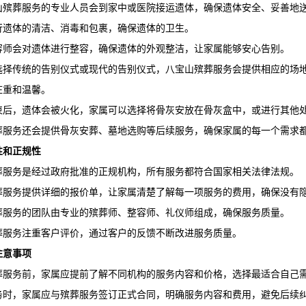
山殡葬服务
的专业人员会到家中或医院接运遗体，确保遗体安全、妥善地
行遗体的清洁、消毒和包裹，确保遗体的卫生。
容师会对遗体进行整容，确保遗体的外观整洁，让家属能够安心告别。
选择传统的告别仪式或现代的告别仪式，
八宝山殡葬服务
会提供相应的场
庄重和温馨。
束后，遗体会被火化，家属可以选择将骨灰安放在骨灰盒中，或进行其他
葬服务
还会提供骨灰安葬、墓地选购等后续服务，确保家属的每一个需求
性和正规性
葬服务
是经过政府批准的正规机构，所有服务都符合国家相关法律法规。
葬服务
提供详细的报价单，让家属清楚了解每一项服务的费用，确保没有
葬服务
的团队由专业的殡葬师、整容师、礼仪师组成，确保服务质量。
葬服务
注重客户评价，通过客户的反馈不断改进服务质量。
注意事项
葬服务前，家属应提前了解不同机构的服务内容和价格，选择最适合自己
务时，家属应与殡葬服务签订正式合同，明确服务内容和费用，避免后续