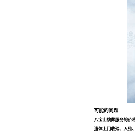
可能的问题
八宝山殡葬服务
的价
遗体上门收殓、入殓