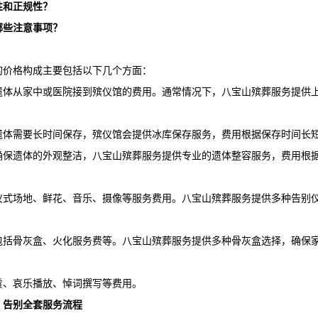
性和正规性？
哪些注意事项？
的价格构成主要包括以下几个方面：
遗体从家中或医院接到殡仪馆的费用。通常情况下，
八宝山殡葬服务
提供
。
遗体需要长时间保存，殡仪馆会提供冰库保存服务，费用根据保存时间长
确保遗体的外观整洁，
八宝山殡葬服务
提供专业的遗体整容服务，费用根
仪式场地、鲜花、音乐、摄像等服务费用。
八宝山殡葬服务
提供多种告别
包括骨灰盒、火化服务费等。
八宝山殡葬服务
提供多种骨灰盒选择，确保
赁、哀乐播放、悼词撰写等费用。
、告别全套服务流程