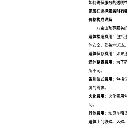
如何确保服务的透明
家属在选择服务时有
价格构成详解
八宝山殡葬服务
遗体接运费用
：包括
体安全、妥善地送达
遗体保存费用
：如果
遗体整容费用
：为了
所不同。
告别仪式费用
：包括
属的需求。
火化费用
：火化费用
间。
其他费用
：如灵车租
遗体上门收殓、入殓