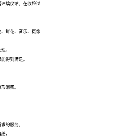
送达殡仪馆。在收殓过
地、鲜花、音乐、摄像
处理。
都能得到满足。
隐形消费。
需求的服务。
纠纷。