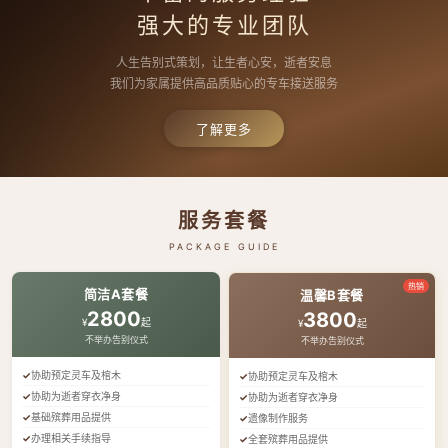
强大的专业团队
人生告别式策划，让生者心安，逝者安息
我们为家属提供高品质贴心的专车接送服务
了解更多
服务套餐
PACKAGE GUIDE
热销
简洁A套餐
温馨B套餐
2800
3800
¥
起
¥
起
不举办告别仪式
不举办告别仪式
协助预定灵车及棺木
协助预定灵车及棺木
协助为逝者穿衣净身
协助为逝者穿衣净身
基础殡葬用品提供
遗像制作服务
办理相关手续指导
全套殡葬用品提供