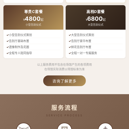
尊贵C套餐
高档D套餐
4800
6800
¥
起
¥
起
小型告别仪式
大型告别仪式
小型告别仪式策划
大型告别仪式策划
告别厅基础布置
告别厅豪华布置
遗像制作及花圈
鲜花告别厅布置
全程专人陪同指导
全程一对一专属服务
以上服务费用不包含在场馆产生的各项费用
在场馆实际消费以场馆标准为准
咨询了解更多
服务流程
SERVICE PROCESS