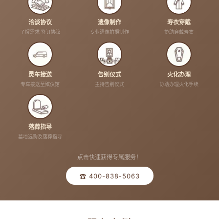
洽谈协议
遗像制作
寿衣穿戴
了解需求 签订协议
专业遗像拍摄制作
协助穿戴寿衣
灵车接送
告别仪式
火化办理
专车接送至殡仪馆
主持告别仪式
协助办理火化手续
落葬指导
墓地选购及落葬指导
点击快速获得专属服务！
☎ 400-838-5063