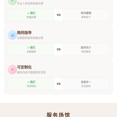
⚡
专业人员协助快速办理
✓ 我们
等待缓慢
VS
快速办理
效率低下
陪同指导
🤝
全程陪同指导家属办理
✓ 我们
服务较少
VS
全程指导
项目既定
可定制化
⭐
服务内容可根据需求定制
✓ 我们
流程单一
VS
可定制化
无法定制
服务场馆