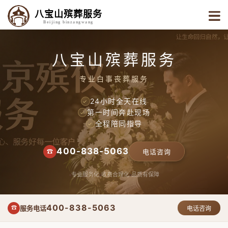
八宝山殡葬服务
Beijing binzangwang
八宝山殡葬服务
专业白事丧葬服务
24小时全天在线
✓
第一时间奔赴现场
✓
全程陪同指导
✓
400-838-5063
☎
电话咨询
专业服务化
收费合理化
品质有保障
400-838-5063
服务电话
☎
电话咨询