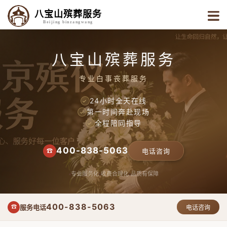
八宝山殡葬服务
Beijing binzangwang
八宝山殡葬服务
专业白事丧葬服务
24小时全天在线
✓
第一时间奔赴现场
✓
全程陪同指导
✓
400-838-5063
☎
电话咨询
专业服务化
收费合理化
品质有保障
400-838-5063
服务电话
☎
电话咨询