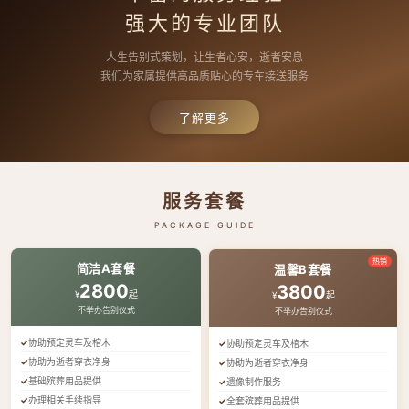
强大的专业团队
人生告别式策划，让生者心安，逝者安息
我们为家属提供高品质贴心的专车接送服务
了解更多
服务套餐
PACKAGE GUIDE
热销
简洁A套餐
温馨B套餐
2800
3800
¥
起
¥
起
不举办告别仪式
不举办告别仪式
协助预定灵车及棺木
协助预定灵车及棺木
协助为逝者穿衣净身
协助为逝者穿衣净身
基础殡葬用品提供
遗像制作服务
办理相关手续指导
全套殡葬用品提供