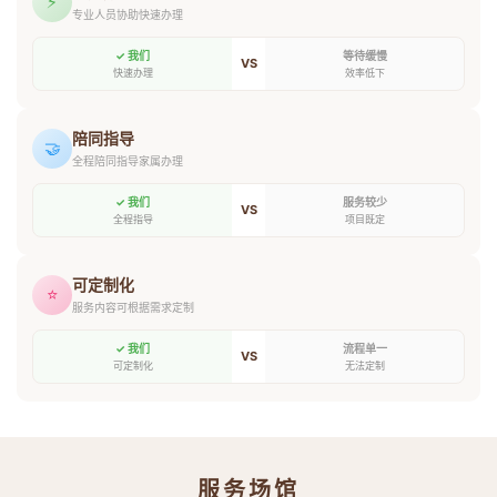
⚡
专业人员协助快速办理
✓ 我们
等待缓慢
VS
快速办理
效率低下
陪同指导
🤝
全程陪同指导家属办理
✓ 我们
服务较少
VS
全程指导
项目既定
可定制化
⭐
服务内容可根据需求定制
✓ 我们
流程单一
VS
可定制化
无法定制
服务场馆