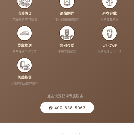
洽谈协议
遗像制作
寿衣穿戴
了解需求 签订协议
专业遗像拍摄制作
协助穿戴寿衣
灵车接送
告别仪式
火化办理
专车接送至殡仪馆
主持告别仪式
协助办理火化手续
落葬指导
墓地选购及落葬指导
点击快速获得专属服务！
☎ 400-838-5063