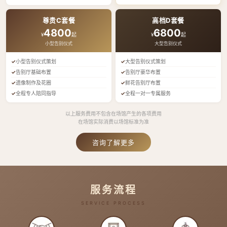
尊贵C套餐
高档D套餐
4800
6800
¥
起
¥
起
小型告别仪式
大型告别仪式
小型告别仪式策划
大型告别仪式策划
告别厅基础布置
告别厅豪华布置
遗像制作及花圈
鲜花告别厅布置
全程专人陪同指导
全程一对一专属服务
以上服务费用不包含在场馆产生的各项费用
在场馆实际消费以场馆标准为准
咨询了解更多
服务流程
SERVICE PROCESS