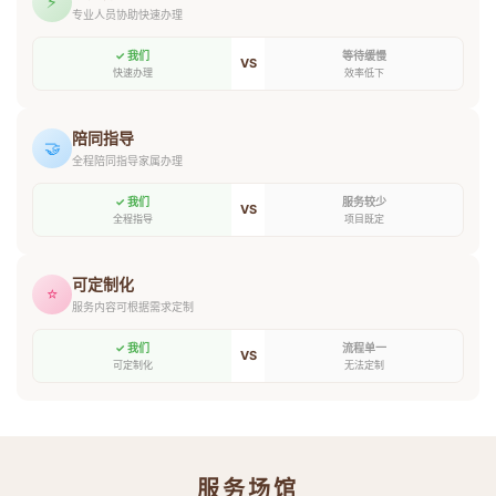
⚡
专业人员协助快速办理
✓ 我们
等待缓慢
VS
快速办理
效率低下
陪同指导
🤝
全程陪同指导家属办理
✓ 我们
服务较少
VS
全程指导
项目既定
可定制化
⭐
服务内容可根据需求定制
✓ 我们
流程单一
VS
可定制化
无法定制
服务场馆