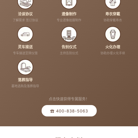
洽谈协议
遗像制作
寿衣穿戴
了解需求 签订协议
专业遗像拍摄制作
协助穿戴寿衣
灵车接送
告别仪式
火化办理
专车接送至殡仪馆
主持告别仪式
协助办理火化手续
落葬指导
墓地选购及落葬指导
点击快速获得专属服务！
☎ 400-838-5063