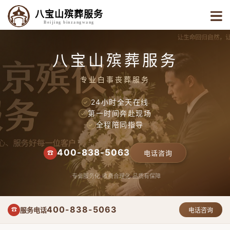
八宝山殡葬服务
Beijing binzangwang
八宝山殡葬服务
专业白事丧葬服务
24小时全天在线
✓
第一时间奔赴现场
✓
全程陪同指导
✓
400-838-5063
☎
电话咨询
专业服务化
收费合理化
品质有保障
400-838-5063
服务电话
☎
电话咨询