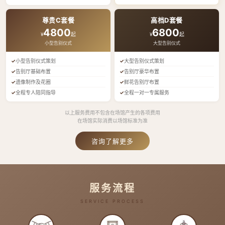
尊贵C套餐
高档D套餐
4800
6800
¥
起
¥
起
小型告别仪式
大型告别仪式
小型告别仪式策划
大型告别仪式策划
告别厅基础布置
告别厅豪华布置
遗像制作及花圈
鲜花告别厅布置
全程专人陪同指导
全程一对一专属服务
以上服务费用不包含在场馆产生的各项费用
在场馆实际消费以场馆标准为准
咨询了解更多
服务流程
SERVICE PROCESS