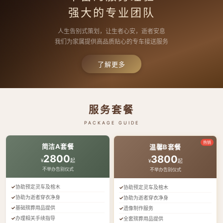
强大的专业团队
人生告别式策划，让生者心安，逝者安息
我们为家属提供高品质贴心的专车接送服务
了解更多
服务套餐
PACKAGE GUIDE
热销
简洁A套餐
温馨B套餐
2800
3800
¥
起
¥
起
不举办告别仪式
不举办告别仪式
协助预定灵车及棺木
协助预定灵车及棺木
协助为逝者穿衣净身
协助为逝者穿衣净身
基础殡葬用品提供
遗像制作服务
办理相关手续指导
全套殡葬用品提供