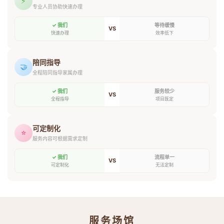
⚡
专业人员协助快速办理
✓ 我们
等待缓慢
VS
快速办理
效率低下
陪同指导
🤝
全程陪同指导家属办理
✓ 我们
服务较少
VS
全程指导
项目既定
可定制化
⭐
服务内容可根据需求定制
✓ 我们
流程单一
VS
可定制化
无法定制
服务场馆