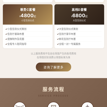
尊贵C套餐
高档D套餐
4800
6800
¥
起
¥
起
小型告别仪式
大型告别仪式
小型告别仪式策划
大型告别仪式策划
告别厅基础布置
告别厅豪华布置
遗像制作及花圈
鲜花告别厅布置
全程专人陪同指导
全程一对一专属服务
以上服务费用不包含在场馆产生的各项费用
在场馆实际消费以场馆标准为准
咨询了解更多
服务流程
SERVICE PROCESS