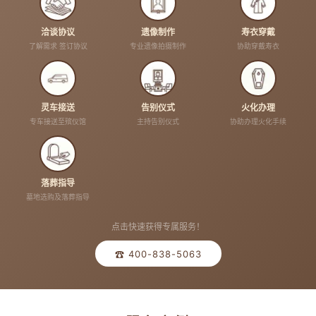
洽谈协议
遗像制作
寿衣穿戴
了解需求 签订协议
专业遗像拍摄制作
协助穿戴寿衣
灵车接送
告别仪式
火化办理
专车接送至殡仪馆
主持告别仪式
协助办理火化手续
落葬指导
墓地选购及落葬指导
点击快速获得专属服务！
☎ 400-838-5063