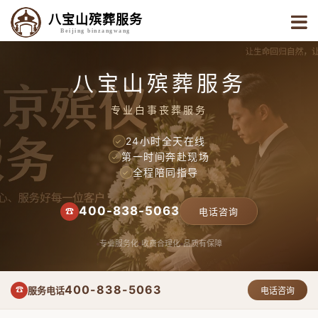
八宝山殡葬服务
Beijing binzangwang
八宝山殡葬服务
专业白事丧葬服务
24小时全天在线
✓
第一时间奔赴现场
✓
全程陪同指导
✓
400-838-5063
☎
电话咨询
专业服务化
收费合理化
品质有保障
400-838-5063
服务电话
☎
电话咨询