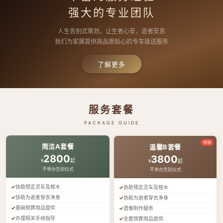
强大的专业团队
人生告别式策划，让生者心安，逝者安息
我们为家属提供高品质贴心的专车接送服务
了解更多
服务套餐
PACKAGE GUIDE
热销
简洁A套餐
温馨B套餐
2800
3800
¥
起
¥
起
不举办告别仪式
不举办告别仪式
协助预定灵车及棺木
协助预定灵车及棺木
协助为逝者穿衣净身
协助为逝者穿衣净身
基础殡葬用品提供
遗像制作服务
办理相关手续指导
全套殡葬用品提供