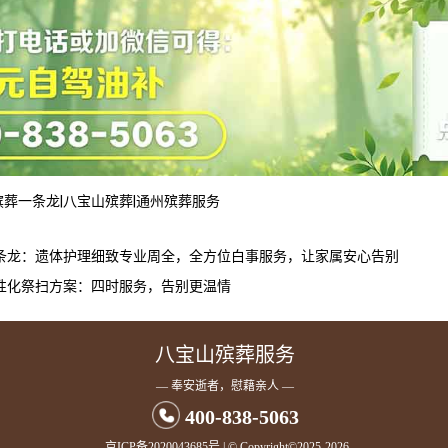
殡葬一条龙
|
八宝山殡葬
|
通州殡葬服务
条龙：遗体护理细致专业周全，全方位白事服务，让家属安心告别
性化祭扫方案：四时服务，告别更温情
八宝山殡葬服务
— 奉安逝者，慰藉亲人 —
400-838-5063
京ICP备2020043685号
| © Copyright©2025-2026