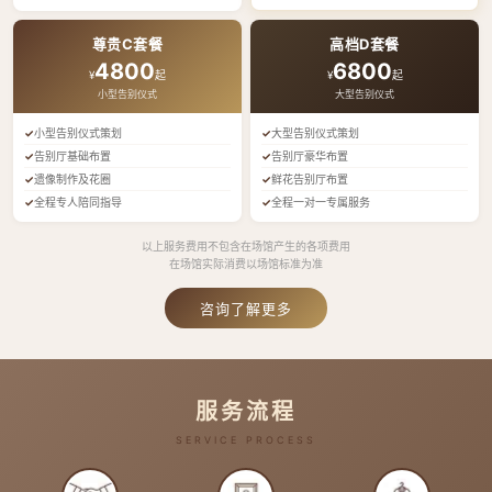
尊贵C套餐
高档D套餐
4800
6800
¥
起
¥
起
小型告别仪式
大型告别仪式
小型告别仪式策划
大型告别仪式策划
告别厅基础布置
告别厅豪华布置
遗像制作及花圈
鲜花告别厅布置
全程专人陪同指导
全程一对一专属服务
以上服务费用不包含在场馆产生的各项费用
在场馆实际消费以场馆标准为准
咨询了解更多
服务流程
SERVICE PROCESS