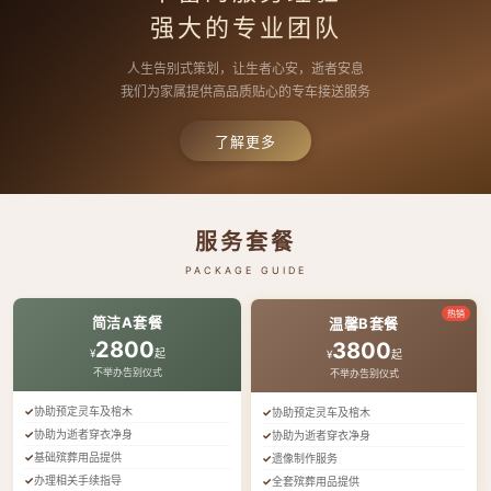
强大的专业团队
人生告别式策划，让生者心安，逝者安息
我们为家属提供高品质贴心的专车接送服务
了解更多
服务套餐
PACKAGE GUIDE
热销
简洁A套餐
温馨B套餐
2800
3800
¥
起
¥
起
不举办告别仪式
不举办告别仪式
协助预定灵车及棺木
协助预定灵车及棺木
协助为逝者穿衣净身
协助为逝者穿衣净身
基础殡葬用品提供
遗像制作服务
办理相关手续指导
全套殡葬用品提供