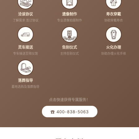
洽谈协议
遗像制作
寿衣穿戴
了解需求 签订协议
专业遗像拍摄制作
协助穿戴寿衣
灵车接送
告别仪式
火化办理
专车接送至殡仪馆
主持告别仪式
协助办理火化手续
落葬指导
墓地选购及落葬指导
点击快速获得专属服务！
☎ 400-838-5063