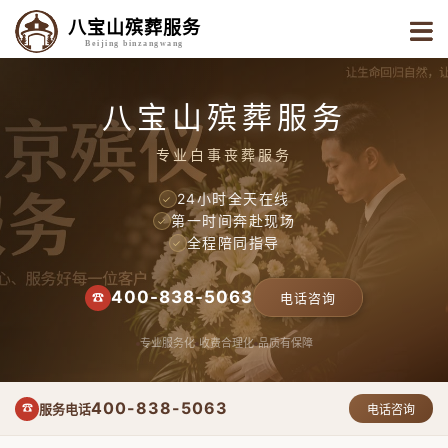
八宝山殡葬服务
Beijing binzangwang
八宝山殡葬服务
专业白事丧葬服务
24小时全天在线
✓
第一时间奔赴现场
✓
全程陪同指导
✓
400-838-5063
☎
电话咨询
专业服务化
收费合理化
品质有保障
400-838-5063
服务电话
☎
电话咨询