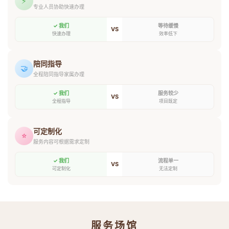
⚡
专业人员协助快速办理
✓ 我们
等待缓慢
VS
快速办理
效率低下
陪同指导
🤝
全程陪同指导家属办理
✓ 我们
服务较少
VS
全程指导
项目既定
可定制化
⭐
服务内容可根据需求定制
✓ 我们
流程单一
VS
可定制化
无法定制
服务场馆