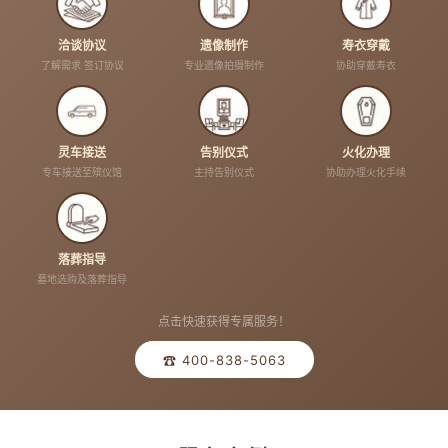
洽谈协议
遗像制作
寿衣穿戴
了解需求 签订协议
专业遗像拍摄制作
协助穿戴寿衣
灵车接送
告别仪式
火化办理
专车接送至殡仪馆
主持告别仪式
协助办理火化手续
落葬指导
墓地选购及落葬指导
点击快速获得专属服务！
☎ 400-838-5063