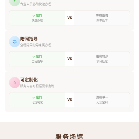
⚡
专业人员协助快速办理
✓ 我们
等待缓慢
VS
快速办理
效率低下
陪同指导
🤝
全程陪同指导家属办理
✓ 我们
服务较少
VS
全程指导
项目既定
可定制化
⭐
服务内容可根据需求定制
✓ 我们
流程单一
VS
可定制化
无法定制
服务场馆