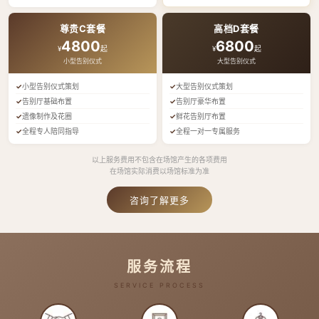
尊贵C套餐
高档D套餐
4800
6800
¥
起
¥
起
小型告别仪式
大型告别仪式
小型告别仪式策划
大型告别仪式策划
告别厅基础布置
告别厅豪华布置
遗像制作及花圈
鲜花告别厅布置
全程专人陪同指导
全程一对一专属服务
以上服务费用不包含在场馆产生的各项费用
在场馆实际消费以场馆标准为准
咨询了解更多
服务流程
SERVICE PROCESS