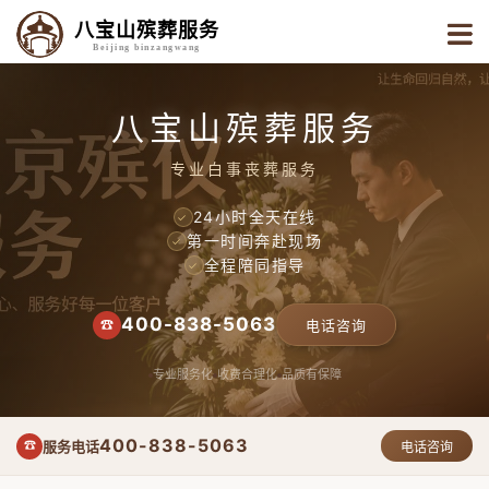
八宝山殡葬服务
Beijing binzangwang
八宝山殡葬服务
专业白事丧葬服务
24小时全天在线
✓
第一时间奔赴现场
✓
全程陪同指导
✓
400-838-5063
☎
电话咨询
专业服务化
收费合理化
品质有保障
400-838-5063
服务电话
☎
电话咨询