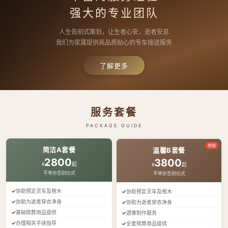
强大的专业团队
人生告别式策划，让生者心安，逝者安息
我们为家属提供高品质贴心的专车接送服务
了解更多
服务套餐
PACKAGE GUIDE
热销
简洁A套餐
温馨B套餐
2800
3800
¥
起
¥
起
不举办告别仪式
不举办告别仪式
协助预定灵车及棺木
协助预定灵车及棺木
协助为逝者穿衣净身
协助为逝者穿衣净身
基础殡葬用品提供
遗像制作服务
办理相关手续指导
全套殡葬用品提供