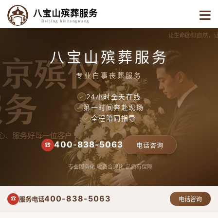
八宝山殡葬服务
Beijing binzangwang
八宝山殡葬服务
专业白事丧葬服务
24小时全天在线
✓
第一时间奔赴现场
✓
全程陪同指导
✓
400-838-5063
☎
电话咨询
专业服务化
收费合理化
品质有保障
400-838-5063
服务电话
☎
电话咨询