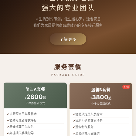
强大的专业团队
人生告别式策划，让生者心安，逝者安息
我们为家属提供高品质贴心的专车接送服务
了解更多
服务套餐
PACKAGE GUIDE
热销
简洁A套餐
温馨B套餐
2800
3800
¥
起
¥
起
不举办告别仪式
不举办告别仪式
协助预定灵车及棺木
协助预定灵车及棺木
协助为逝者穿衣净身
协助为逝者穿衣净身
基础殡葬用品提供
遗像制作服务
办理相关手续指导
全套殡葬用品提供