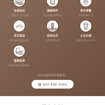
洽谈协议
遗像制作
寿衣穿戴
了解需求 签订协议
专业遗像拍摄制作
协助穿戴寿衣
灵车接送
告别仪式
火化办理
专车接送至殡仪馆
主持告别仪式
协助办理火化手续
落葬指导
墓地选购及落葬指导
点击快速获得专属服务！
☎ 400-838-5063