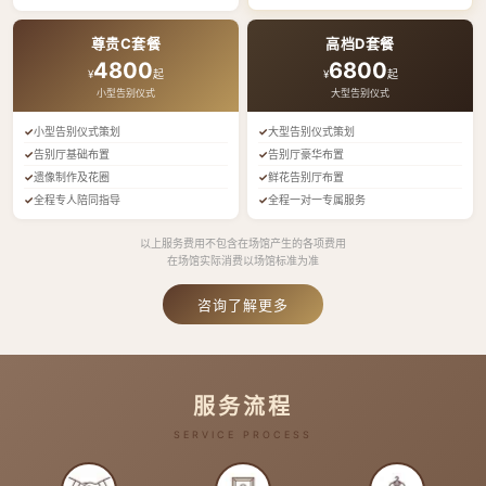
尊贵C套餐
高档D套餐
4800
6800
¥
起
¥
起
小型告别仪式
大型告别仪式
小型告别仪式策划
大型告别仪式策划
告别厅基础布置
告别厅豪华布置
遗像制作及花圈
鲜花告别厅布置
全程专人陪同指导
全程一对一专属服务
以上服务费用不包含在场馆产生的各项费用
在场馆实际消费以场馆标准为准
咨询了解更多
服务流程
SERVICE PROCESS