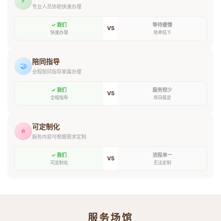
⚡
专业人员协助快速办理
✓ 我们
等待缓慢
VS
快速办理
效率低下
陪同指导
🤝
全程陪同指导家属办理
✓ 我们
服务较少
VS
全程指导
项目既定
可定制化
⭐
服务内容可根据需求定制
✓ 我们
流程单一
VS
可定制化
无法定制
服务场馆