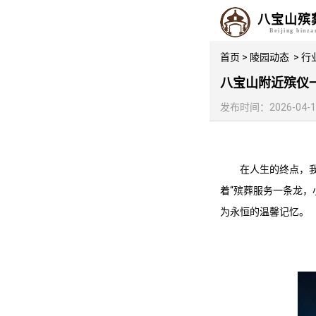
八宝山殡
Beijing binz
首页
>
陵园动态
>
行
八宝山附近殡仪
发布时间：2026-04-11 
在人生的终点，
着“
殡葬服务一条龙
，
为永恒的温馨记忆。