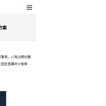
方案
葬事务。
八宝山殡仪服
让您在悲痛中少些奔