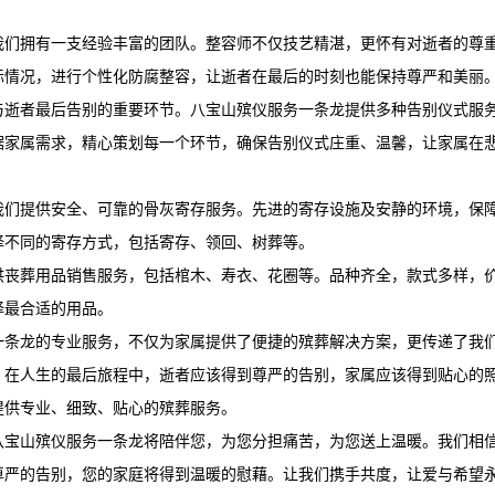
我们拥有一支经验丰富的团队。整容师不仅技艺精湛，更怀有对逝者的尊
际情况，进行个性化防腐整容，让逝者在最后的时刻也能保持尊严和美丽
与逝者最后告别的重要环节。
八宝山殡仪服务
一条龙提供多种告别仪式服
据家属需求，精心策划每一个环节，确保告别仪式庄重、温馨，让家属在
我们提供安全、可靠的骨灰寄存服务。先进的寄存设施及安静的环境，保
择不同的寄存方式，包括寄存、领回、树葬等。
供丧葬用品销售服务，包括棺木、寿衣、花圈等。品种齐全，款式多样，
择最合适的用品。
一条龙的专业服务，不仅为家属提供了便捷的殡葬解决方案，更传递了我
，在人生的最后旅程中，逝者应该得到尊严的告别，家属应该得到贴心的
提供专业、细致、贴心的殡葬服务。
八宝山殡仪服务
一条龙将陪伴您，为您分担痛苦，为您送上温暖。我们相
尊严的告别，您的家庭将得到温暖的慰藉。让我们携手共度，让爱与希望