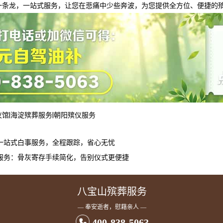
一条龙，一站式服务，让您在悲痛中少些奔波，为您提供全方位、便捷的
仪馆
|
海淀殡葬服务
|
朝阳殡仪服务
一站式白事服务，全程跟踪，省心无忧
服务：骨灰寄存手续简化，告别仪式更便捷
八宝山殡葬服务
— 奉安逝者，慰藉亲人 —
400-838-5063