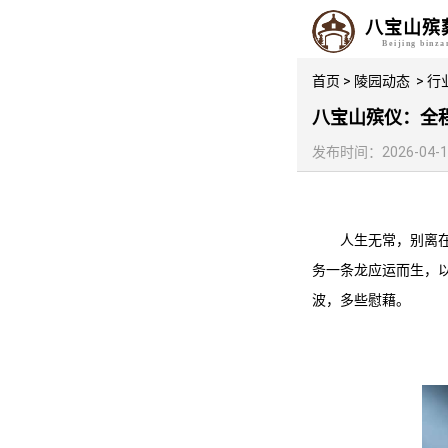
八宝山殡
Beijing binz
首页
>
陵园动态
>
行
八宝山殡仪：全
发布时间：2026-04-12 
人生无常，别离
务
一条龙应运而生，
波，多些慰藉。