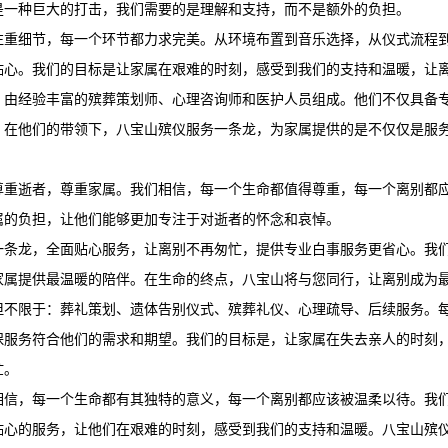
是一种巨大的打击，我们需要的是理解和支持，而不是额外的负担。
注重细节，每一个环节都力求完美。从环境布置到音乐选择，从仪式流程
贴心。我们的目标是让家属在艰难的时刻，感受到我们的支持和温暖，让
，由经验丰富的殡葬策划师、心理咨询师和医护人员组成。他们不仅具备
。在他们的带领下，
八宝山殡仪服务
一条龙，为家属提供的是不仅仅是服
尊重逝者，尊重家属。我们相信，每一个生命都值得尊重，每一个离别都
属的负担，让他们能够更加专注于对逝者的怀念和哀悼。
一条龙，全面贴心服务，让离别不再匆忙，提供专业白事服务更省心。我
家属提供最温暖的陪伴。在生命的终点，八宝山将与您同行，让离别成为
但不限于：葬礼策划、遗体告别仪式、殡葬礼仪、心理疏导、后续服务。
保服务符合他们的需求和期望。我们的目标是，让家属在失去亲人的时刻
忙。
相信，每一个生命都有其独特的意义，每一个离别都应该被温柔以待。我
贴心的服务，让他们在艰难的时刻，感受到我们的支持和温暖。
八宝山殡