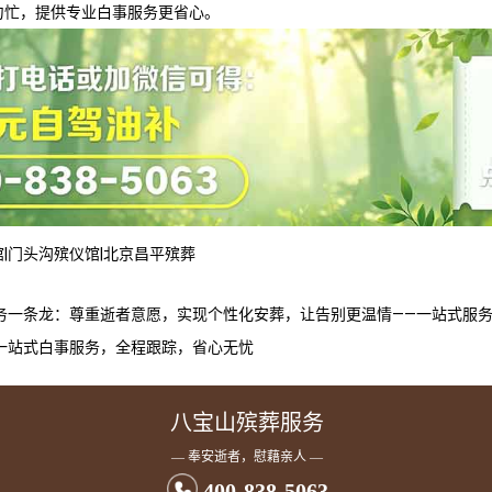
匆忙，提供专业白事服务更省心。
馆
|
门头沟殡仪馆
|
北京昌平殡葬
务一条龙：尊重逝者意愿，实现个性化安葬，让告别更温情——一站式服
一站式白事服务，全程跟踪，省心无忧
八宝山殡葬服务
— 奉安逝者，慰藉亲人 —
400-838-5063