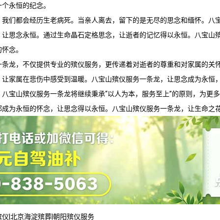
一个永恒的纪念。
，我们都会经历生老病死。当亲人离去，留下的是无尽的思念和缅怀。
八
，让思念永恒。通过生命晶石定格思念，让逝者的记忆得以永恒。
八宝山
的怀念。
一条龙，不仅提供专业的殡仪服务，更传递着对逝者的尊重和对家属的关
，让家属在悲伤中感受到温暖。
八宝山殡仪服务
一条龙，让思念成为永恒
，
八宝山殡仪服务
一条龙将继续秉承“以人为本，服务至上”的原则，为更
都成为永恒的怀念，让思念得以永恒。
八宝山殡仪服务
一条龙，让生命之
殡仪
|
北京海淀殡葬
|
朝阳殡仪服务