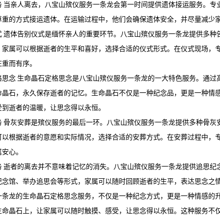
 当亲人离去，
八宝山殡仪服务
一条龙会第一时间提供遗体接运服务。专
尊重的方式接运遗体。在运输过程中，他们会确保遗体安全，并尽量减少
式 遗体告别仪式是缅怀亲人的重要环节。
八宝山殡仪服务
一条龙提供多种
。家属可以根据逝者的生平和喜好，选择合适的仪式形式。在仪式现场，
庄重而有序。
思念 生命晶石定格思念是
八宝山殡仪服务
一条龙的一大特色服务。通过
命晶石，永久保存逝者的记忆。生命晶石不仅是一种纪念品，更是一种情
受到逝者的温暖，让思念得以永恒。
务 骨灰安葬是殡仪服务的最后一环。
八宝山殡仪服务
一条龙提供多种骨灰
可以根据逝者的意愿和实际情况，选择合适的安葬方式。在安葬过程中，
属安心。
务 逝者的离去并不意味着记忆的消失。
八宝山殡仪服务
一条龙提供追思纪
纪念馆、举办追思会等形式，家属可以随时回顾逝者的生平，表达思念之
一条龙的生命晶石定格思念服务，不仅是一种纪念方式，更是一种情感的
生命晶石上，让家属可以随时触摸、感受，让思念得以永恒。这种服务不