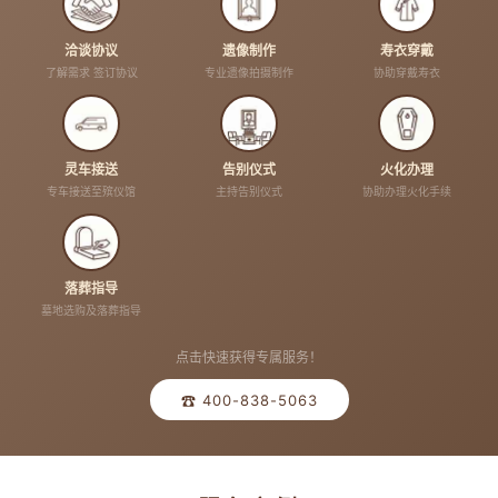
洽谈协议
遗像制作
寿衣穿戴
了解需求 签订协议
专业遗像拍摄制作
协助穿戴寿衣
灵车接送
告别仪式
火化办理
专车接送至殡仪馆
主持告别仪式
协助办理火化手续
落葬指导
墓地选购及落葬指导
点击快速获得专属服务！
☎ 400-838-5063