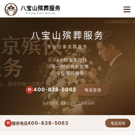
八宝山殡葬服务
Beijing binzangwang
八宝山殡葬服务
专业白事丧葬服务
24小时全天在线
✓
第一时间奔赴现场
✓
全程陪同指导
✓
400-838-5063
☎
电话咨询
专业服务化
收费合理化
品质有保障
400-838-5063
服务电话
☎
电话咨询