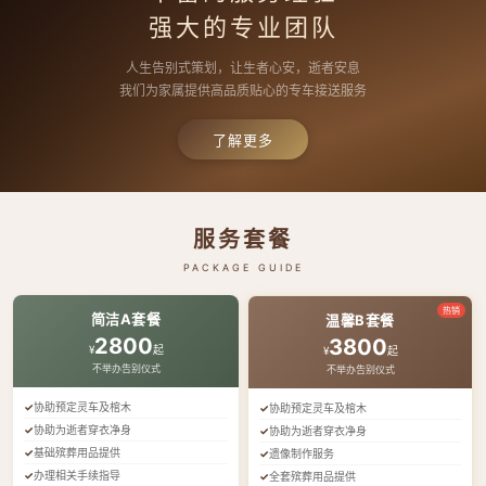
强大的专业团队
人生告别式策划，让生者心安，逝者安息
我们为家属提供高品质贴心的专车接送服务
了解更多
服务套餐
PACKAGE GUIDE
热销
简洁A套餐
温馨B套餐
2800
3800
¥
起
¥
起
不举办告别仪式
不举办告别仪式
协助预定灵车及棺木
协助预定灵车及棺木
协助为逝者穿衣净身
协助为逝者穿衣净身
基础殡葬用品提供
遗像制作服务
办理相关手续指导
全套殡葬用品提供