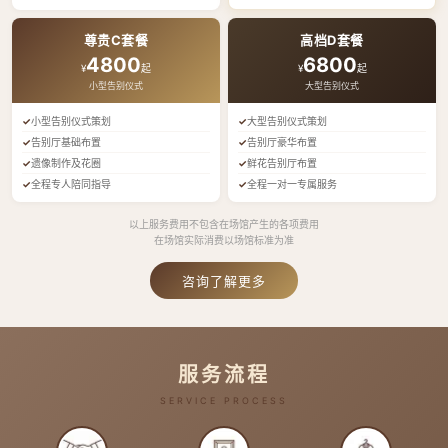
尊贵C套餐
高档D套餐
4800
6800
¥
起
¥
起
小型告别仪式
大型告别仪式
小型告别仪式策划
大型告别仪式策划
告别厅基础布置
告别厅豪华布置
遗像制作及花圈
鲜花告别厅布置
全程专人陪同指导
全程一对一专属服务
以上服务费用不包含在场馆产生的各项费用
在场馆实际消费以场馆标准为准
咨询了解更多
服务流程
SERVICE PROCESS