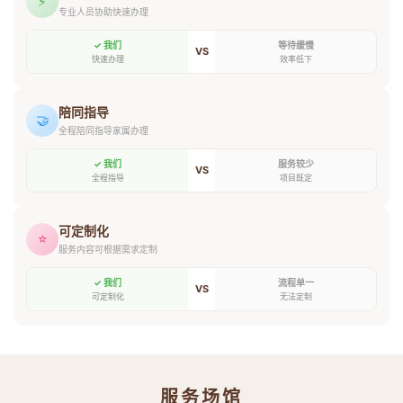
⚡
专业人员协助快速办理
✓ 我们
等待缓慢
VS
快速办理
效率低下
陪同指导
🤝
全程陪同指导家属办理
✓ 我们
服务较少
VS
全程指导
项目既定
可定制化
⭐
服务内容可根据需求定制
✓ 我们
流程单一
VS
可定制化
无法定制
服务场馆