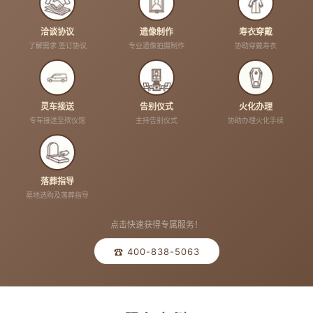
洽谈协议
遗像制作
寿衣穿戴
了解需求 签订协议
专业遗像拍摄制作
协助穿戴寿衣
灵车接送
告别仪式
火化办理
专车接送至殡仪馆
主持告别仪式
协助办理火化手续
落葬指导
墓地选购及落葬指导
点击快速获得专属服务！
☎ 400-838-5063