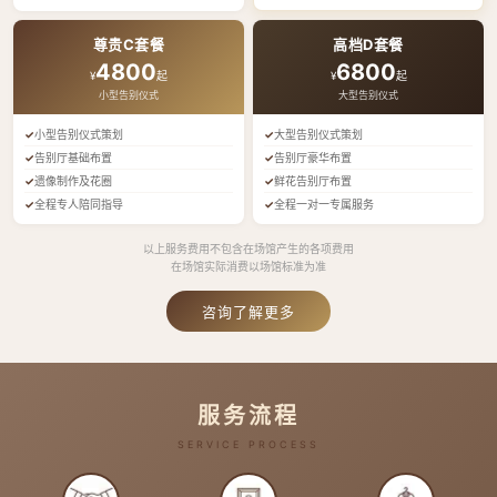
尊贵C套餐
高档D套餐
4800
6800
¥
起
¥
起
小型告别仪式
大型告别仪式
小型告别仪式策划
大型告别仪式策划
告别厅基础布置
告别厅豪华布置
遗像制作及花圈
鲜花告别厅布置
全程专人陪同指导
全程一对一专属服务
以上服务费用不包含在场馆产生的各项费用
在场馆实际消费以场馆标准为准
咨询了解更多
服务流程
SERVICE PROCESS