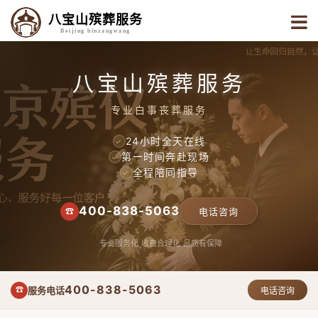
八宝山殡葬服务
Beijing binzangwang
八宝山殡葬服务
专业白事丧葬服务
24小时全天在线
✓
第一时间奔赴现场
✓
全程陪同指导
✓
400-838-5063
☎
电话咨询
专业服务化
收费合理化
品质有保障
400-838-5063
服务电话
☎
电话咨询