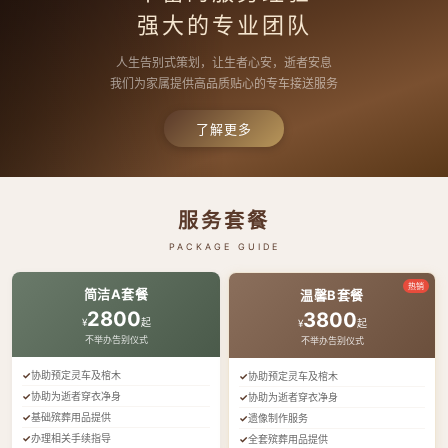
强大的专业团队
人生告别式策划，让生者心安，逝者安息
我们为家属提供高品质贴心的专车接送服务
了解更多
服务套餐
PACKAGE GUIDE
热销
简洁A套餐
温馨B套餐
2800
3800
¥
起
¥
起
不举办告别仪式
不举办告别仪式
协助预定灵车及棺木
协助预定灵车及棺木
协助为逝者穿衣净身
协助为逝者穿衣净身
基础殡葬用品提供
遗像制作服务
办理相关手续指导
全套殡葬用品提供