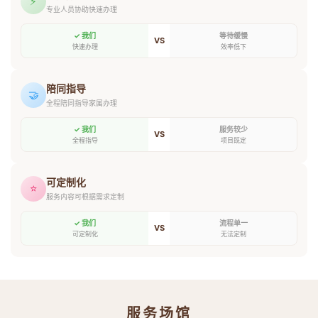
⚡
专业人员协助快速办理
✓ 我们
等待缓慢
VS
快速办理
效率低下
陪同指导
🤝
全程陪同指导家属办理
✓ 我们
服务较少
VS
全程指导
项目既定
可定制化
⭐
服务内容可根据需求定制
✓ 我们
流程单一
VS
可定制化
无法定制
服务场馆