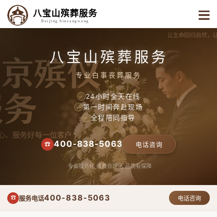
八宝山殡葬服务
Beijing binzangwang
八宝山殡葬服务
专业白事丧葬服务
24小时全天在线
✓
第一时间奔赴现场
✓
全程陪同指导
✓
400-838-5063
☎
电话咨询
专业服务化
收费合理化
品质有保障
400-838-5063
服务电话
☎
电话咨询