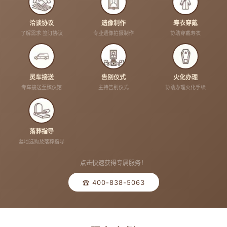
洽谈协议
遗像制作
寿衣穿戴
了解需求 签订协议
专业遗像拍摄制作
协助穿戴寿衣
灵车接送
告别仪式
火化办理
专车接送至殡仪馆
主持告别仪式
协助办理火化手续
落葬指导
墓地选购及落葬指导
点击快速获得专属服务！
☎ 400-838-5063