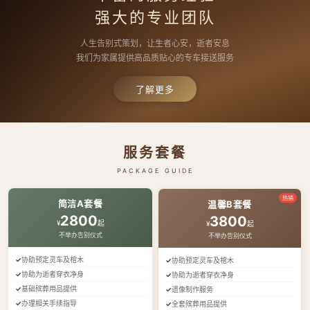
强大的专业团队
人生告别式策划，让生者心安，逝者安息
我们为家属提供高品质贴心的专车接送服务
了解更多
服务套餐
PACKAGE GUIDE
热销
简洁A套餐
温馨B套餐
2800
3800
¥
起
¥
起
不举办告别仪式
不举办告别仪式
协助预定灵车及棺木
协助预定灵车及棺木
协助为逝者穿衣净身
协助为逝者穿衣净身
基础殡葬用品提供
遗像制作服务
办理相关手续指导
全套殡葬用品提供