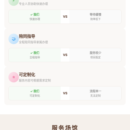
⚡
专业人员协助快速办理
✓ 我们
等待缓慢
VS
快速办理
效率低下
陪同指导
🤝
全程陪同指导家属办理
✓ 我们
服务较少
VS
全程指导
项目既定
可定制化
⭐
服务内容可根据需求定制
✓ 我们
流程单一
VS
可定制化
无法定制
服务场馆