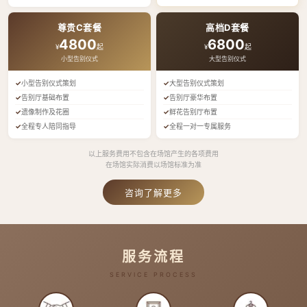
尊贵C套餐
高档D套餐
4800
6800
¥
起
¥
起
小型告别仪式
大型告别仪式
小型告别仪式策划
大型告别仪式策划
告别厅基础布置
告别厅豪华布置
遗像制作及花圈
鲜花告别厅布置
全程专人陪同指导
全程一对一专属服务
以上服务费用不包含在场馆产生的各项费用
在场馆实际消费以场馆标准为准
咨询了解更多
服务流程
SERVICE PROCESS