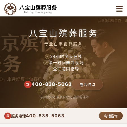
八宝山殡葬服务
Beijing binzangwang
八宝山殡葬服务
专业白事丧葬服务
24小时全天在线
✓
第一时间奔赴现场
✓
全程陪同指导
✓
400-838-5063
☎
电话咨询
专业服务化
收费合理化
品质有保障
400-838-5063
服务电话
☎
电话咨询