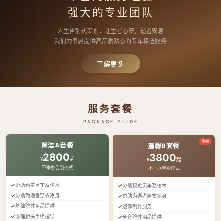
强大的专业团队
人生告别式策划，让生者心安，逝者安息
我们为家属提供高品质贴心的专车接送服务
了解更多
服务套餐
PACKAGE GUIDE
热销
简洁A套餐
温馨B套餐
2800
3800
¥
起
¥
起
不举办告别仪式
不举办告别仪式
协助预定灵车及棺木
协助预定灵车及棺木
协助为逝者穿衣净身
协助为逝者穿衣净身
基础殡葬用品提供
遗像制作服务
办理相关手续指导
全套殡葬用品提供