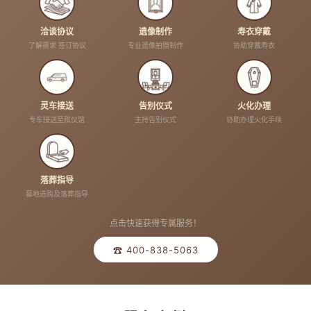
洽谈协议
遗像制作
寿衣穿戴
了解需求 签订协议
专业遗像拍摄制作
协助穿戴寿衣
灵车接送
告别仪式
火化办理
专车接送至殡仪馆
主持告别仪式
协助办理火化手续
落葬指导
墓地选购及落葬指导
点击快速获得专属服务！
☎ 400-838-5063