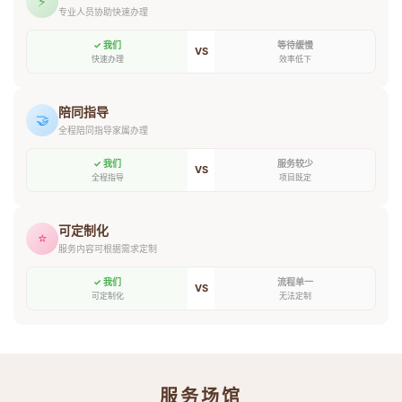
⚡
专业人员协助快速办理
✓ 我们
等待缓慢
VS
快速办理
效率低下
陪同指导
🤝
全程陪同指导家属办理
✓ 我们
服务较少
VS
全程指导
项目既定
可定制化
⭐
服务内容可根据需求定制
✓ 我们
流程单一
VS
可定制化
无法定制
服务场馆