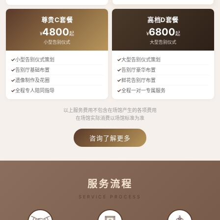
尊贵C套餐
高档D套餐
4800
6800
¥
起
¥
起
小型告别仪式
大型告别仪式
小型告别仪式策划
大型告别仪式策划
告别厅基础布置
告别厅豪华布置
遗像制作及花圈
鲜花告别厅布置
全程专人陪同指导
全程一对一专属服务
以上服务费用不包含在场馆产生的各项费用
在场馆实际消费以场馆标准为准
咨询了解更多
服务流程
SERVICE PROCESS