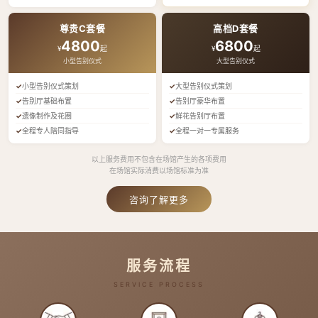
尊贵C套餐
高档D套餐
4800
6800
¥
起
¥
起
小型告别仪式
大型告别仪式
小型告别仪式策划
大型告别仪式策划
告别厅基础布置
告别厅豪华布置
遗像制作及花圈
鲜花告别厅布置
全程专人陪同指导
全程一对一专属服务
以上服务费用不包含在场馆产生的各项费用
在场馆实际消费以场馆标准为准
咨询了解更多
服务流程
SERVICE PROCESS