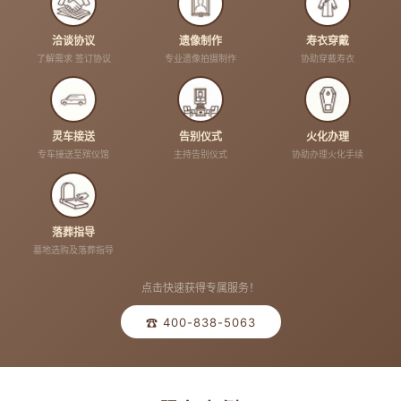
洽谈协议
遗像制作
寿衣穿戴
了解需求 签订协议
专业遗像拍摄制作
协助穿戴寿衣
灵车接送
告别仪式
火化办理
专车接送至殡仪馆
主持告别仪式
协助办理火化手续
落葬指导
墓地选购及落葬指导
点击快速获得专属服务！
☎ 400-838-5063