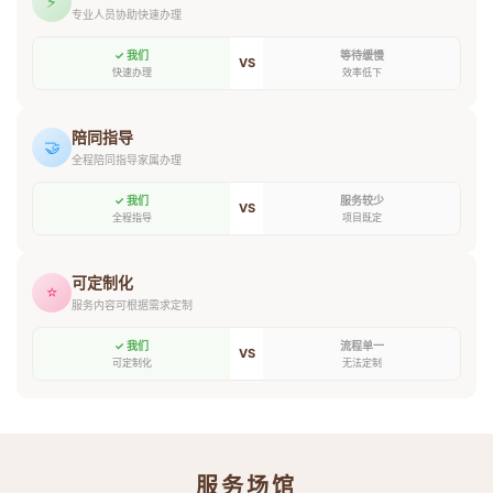
⚡
专业人员协助快速办理
✓ 我们
等待缓慢
VS
快速办理
效率低下
陪同指导
🤝
全程陪同指导家属办理
✓ 我们
服务较少
VS
全程指导
项目既定
可定制化
⭐
服务内容可根据需求定制
✓ 我们
流程单一
VS
可定制化
无法定制
服务场馆