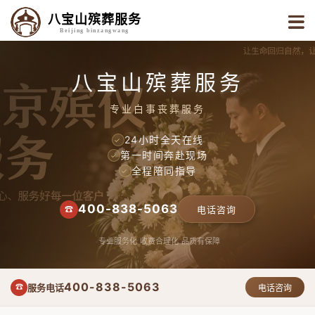
八宝山殡葬服务
Beijing binzangwang
八宝山殡葬服务
专业白事丧葬服务
24小时全天在线
✓
第一时间奔赴现场
✓
全程陪同指导
✓
400-838-5063
☎
电话咨询
专业服务化
收费合理化
品质有保障
400-838-5063
服务电话
☎
电话咨询