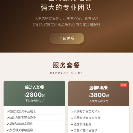
强大的专业团队
人生告别式策划，让生者心安，逝者安息
我们为家属提供高品质贴心的专车接送服务
了解更多
服务套餐
PACKAGE GUIDE
热销
简洁A套餐
温馨B套餐
2800
3800
¥
起
¥
起
不举办告别仪式
不举办告别仪式
协助预定灵车及棺木
协助预定灵车及棺木
协助为逝者穿衣净身
协助为逝者穿衣净身
基础殡葬用品提供
遗像制作服务
办理相关手续指导
全套殡葬用品提供