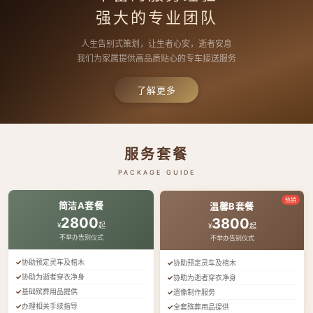
强大的专业团队
人生告别式策划，让生者心安，逝者安息
我们为家属提供高品质贴心的专车接送服务
了解更多
服务套餐
PACKAGE GUIDE
热销
简洁A套餐
温馨B套餐
2800
3800
¥
起
¥
起
不举办告别仪式
不举办告别仪式
协助预定灵车及棺木
协助预定灵车及棺木
协助为逝者穿衣净身
协助为逝者穿衣净身
基础殡葬用品提供
遗像制作服务
办理相关手续指导
全套殡葬用品提供