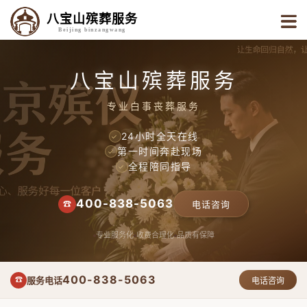
八宝山殡葬服务
Beijing binzangwang
八宝山殡葬服务
专业白事丧葬服务
24小时全天在线
✓
第一时间奔赴现场
✓
全程陪同指导
✓
400-838-5063
☎
电话咨询
专业服务化
收费合理化
品质有保障
400-838-5063
服务电话
☎
电话咨询