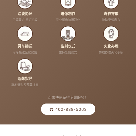
洽谈协议
遗像制作
寿衣穿戴
了解需求 签订协议
专业遗像拍摄制作
协助穿戴寿衣
灵车接送
告别仪式
火化办理
专车接送至殡仪馆
主持告别仪式
协助办理火化手续
落葬指导
墓地选购及落葬指导
点击快速获得专属服务！
☎ 400-838-5063