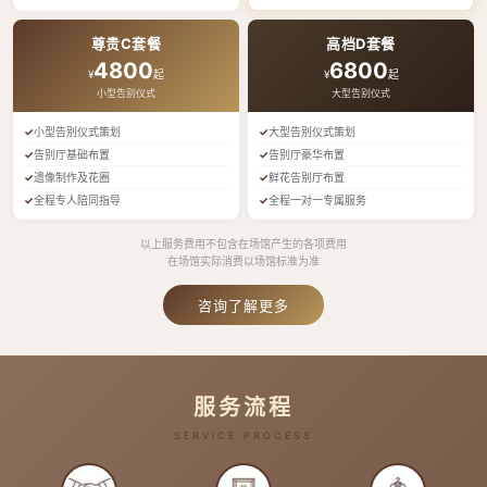
尊贵C套餐
高档D套餐
4800
6800
¥
起
¥
起
小型告别仪式
大型告别仪式
小型告别仪式策划
大型告别仪式策划
告别厅基础布置
告别厅豪华布置
遗像制作及花圈
鲜花告别厅布置
全程专人陪同指导
全程一对一专属服务
以上服务费用不包含在场馆产生的各项费用
在场馆实际消费以场馆标准为准
咨询了解更多
服务流程
SERVICE PROCESS