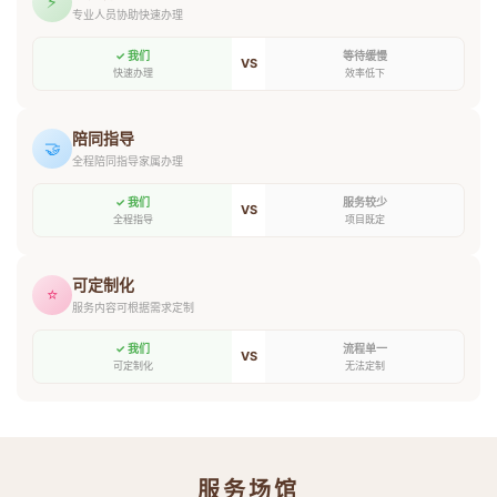
⚡
专业人员协助快速办理
✓ 我们
等待缓慢
VS
快速办理
效率低下
陪同指导
🤝
全程陪同指导家属办理
✓ 我们
服务较少
VS
全程指导
项目既定
可定制化
⭐
服务内容可根据需求定制
✓ 我们
流程单一
VS
可定制化
无法定制
服务场馆