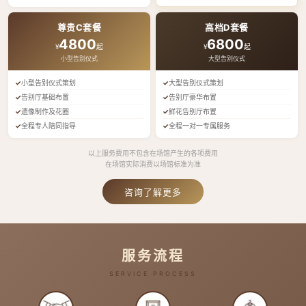
尊贵C套餐
高档D套餐
4800
6800
¥
起
¥
起
小型告别仪式
大型告别仪式
小型告别仪式策划
大型告别仪式策划
告别厅基础布置
告别厅豪华布置
遗像制作及花圈
鲜花告别厅布置
全程专人陪同指导
全程一对一专属服务
以上服务费用不包含在场馆产生的各项费用
在场馆实际消费以场馆标准为准
咨询了解更多
服务流程
SERVICE PROCESS