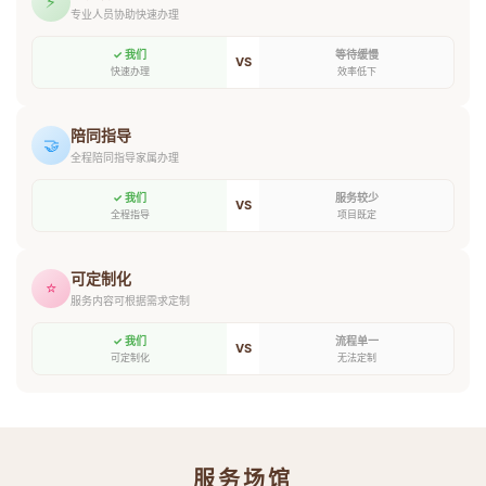
⚡
专业人员协助快速办理
✓ 我们
等待缓慢
VS
快速办理
效率低下
陪同指导
🤝
全程陪同指导家属办理
✓ 我们
服务较少
VS
全程指导
项目既定
可定制化
⭐
服务内容可根据需求定制
✓ 我们
流程单一
VS
可定制化
无法定制
服务场馆