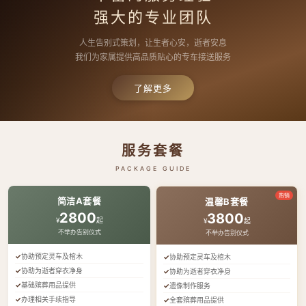
强大的专业团队
人生告别式策划，让生者心安，逝者安息
我们为家属提供高品质贴心的专车接送服务
了解更多
服务套餐
PACKAGE GUIDE
热销
简洁A套餐
温馨B套餐
2800
3800
¥
起
¥
起
不举办告别仪式
不举办告别仪式
协助预定灵车及棺木
协助预定灵车及棺木
协助为逝者穿衣净身
协助为逝者穿衣净身
基础殡葬用品提供
遗像制作服务
办理相关手续指导
全套殡葬用品提供