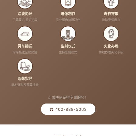
洽谈协议
遗像制作
寿衣穿戴
了解需求 签订协议
专业遗像拍摄制作
协助穿戴寿衣
灵车接送
告别仪式
火化办理
专车接送至殡仪馆
主持告别仪式
协助办理火化手续
落葬指导
墓地选购及落葬指导
点击快速获得专属服务！
☎ 400-838-5063