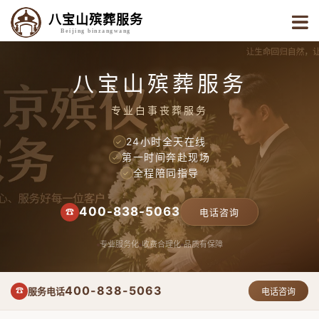
八宝山殡葬服务
Beijing binzangwang
八宝山殡葬服务
专业白事丧葬服务
24小时全天在线
✓
第一时间奔赴现场
✓
全程陪同指导
✓
400-838-5063
☎
电话咨询
专业服务化
收费合理化
品质有保障
400-838-5063
服务电话
☎
电话咨询