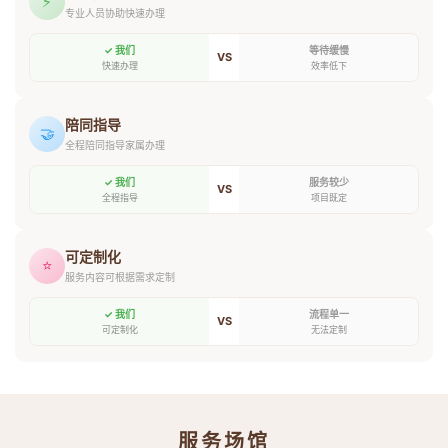
⚡
专业人员协助快速办理
✓ 我们
等待缓慢
VS
快速办理
效率低下
陪同指导
🤝
全程陪同指导家属办理
✓ 我们
服务较少
VS
全程指导
项目既定
可定制化
⭐
服务内容可根据需求定制
✓ 我们
流程单一
VS
可定制化
无法定制
服务场馆