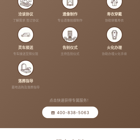
洽谈协议
遗像制作
寿衣穿戴
了解需求 签订协议
专业遗像拍摄制作
协助穿戴寿衣
灵车接送
告别仪式
火化办理
专车接送至殡仪馆
主持告别仪式
协助办理火化手续
落葬指导
墓地选购及落葬指导
点击快速获得专属服务！
☎ 400-838-5063