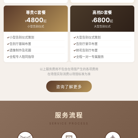
尊贵C套餐
高档D套餐
4800
6800
¥
起
¥
起
小型告别仪式
大型告别仪式
小型告别仪式策划
大型告别仪式策划
告别厅基础布置
告别厅豪华布置
遗像制作及花圈
鲜花告别厅布置
全程专人陪同指导
全程一对一专属服务
以上服务费用不包含在场馆产生的各项费用
在场馆实际消费以场馆标准为准
咨询了解更多
服务流程
SERVICE PROCESS