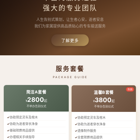
强大的专业团队
人生告别式策划，让生者心安，逝者安息
我们为家属提供高品质贴心的专车接送服务
了解更多
服务套餐
PACKAGE GUIDE
热销
简洁A套餐
温馨B套餐
2800
3800
¥
起
¥
起
不举办告别仪式
不举办告别仪式
协助预定灵车及棺木
协助预定灵车及棺木
协助为逝者穿衣净身
协助为逝者穿衣净身
基础殡葬用品提供
遗像制作服务
办理相关手续指导
全套殡葬用品提供