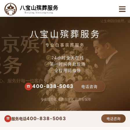
八宝山殡葬服务
Beijing binzangwang
八宝山殡葬服务
专业白事丧葬服务
24小时全天在线
✓
第一时间奔赴现场
✓
全程陪同指导
✓
400-838-5063
☎
电话咨询
专业服务化
收费合理化
品质有保障
400-838-5063
服务电话
☎
电话咨询