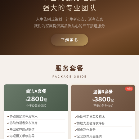
强大的专业团队
人生告别式策划，让生者心安，逝者安息
我们为家属提供高品质贴心的专车接送服务
了解更多
服务套餐
PACKAGE GUIDE
热销
简洁A套餐
温馨B套餐
2800
3800
¥
起
¥
起
不举办告别仪式
不举办告别仪式
协助预定灵车及棺木
协助预定灵车及棺木
协助为逝者穿衣净身
协助为逝者穿衣净身
基础殡葬用品提供
遗像制作服务
办理相关手续指导
全套殡葬用品提供