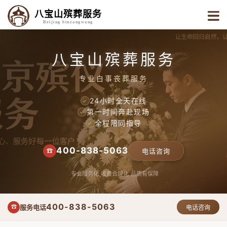
八宝山殡葬服务
Beijing binzangwang
八宝山殡葬服务
专业白事丧葬服务
24小时全天在线
✓
第一时间奔赴现场
✓
全程陪同指导
✓
400-838-5063
☎
电话咨询
专业服务化
收费合理化
品质有保障
400-838-5063
服务电话
☎
电话咨询