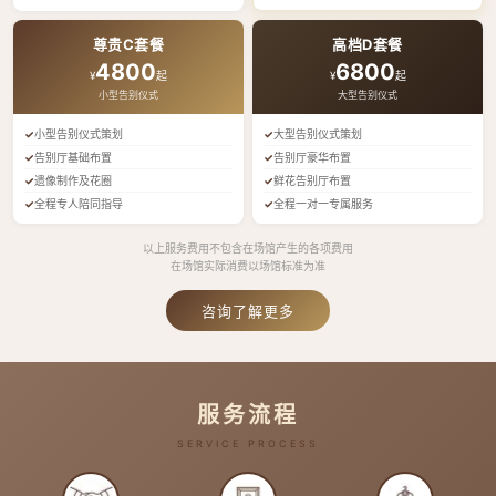
尊贵C套餐
高档D套餐
4800
6800
¥
起
¥
起
小型告别仪式
大型告别仪式
小型告别仪式策划
大型告别仪式策划
告别厅基础布置
告别厅豪华布置
遗像制作及花圈
鲜花告别厅布置
全程专人陪同指导
全程一对一专属服务
以上服务费用不包含在场馆产生的各项费用
在场馆实际消费以场馆标准为准
咨询了解更多
服务流程
SERVICE PROCESS