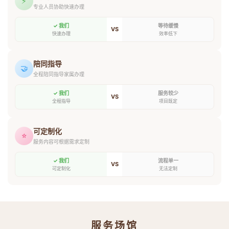
⚡
专业人员协助快速办理
✓ 我们
等待缓慢
VS
快速办理
效率低下
陪同指导
🤝
全程陪同指导家属办理
✓ 我们
服务较少
VS
全程指导
项目既定
可定制化
⭐
服务内容可根据需求定制
✓ 我们
流程单一
VS
可定制化
无法定制
服务场馆