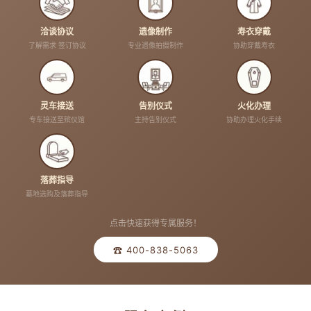
洽谈协议
遗像制作
寿衣穿戴
了解需求 签订协议
专业遗像拍摄制作
协助穿戴寿衣
灵车接送
告别仪式
火化办理
专车接送至殡仪馆
主持告别仪式
协助办理火化手续
落葬指导
墓地选购及落葬指导
点击快速获得专属服务！
☎ 400-838-5063