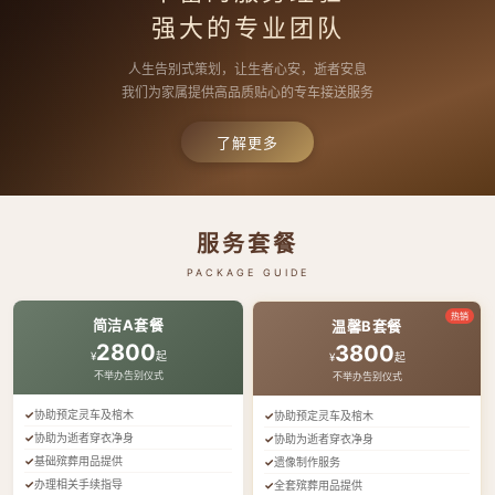
强大的专业团队
人生告别式策划，让生者心安，逝者安息
我们为家属提供高品质贴心的专车接送服务
了解更多
服务套餐
PACKAGE GUIDE
热销
简洁A套餐
温馨B套餐
2800
3800
¥
起
¥
起
不举办告别仪式
不举办告别仪式
协助预定灵车及棺木
协助预定灵车及棺木
协助为逝者穿衣净身
协助为逝者穿衣净身
基础殡葬用品提供
遗像制作服务
办理相关手续指导
全套殡葬用品提供