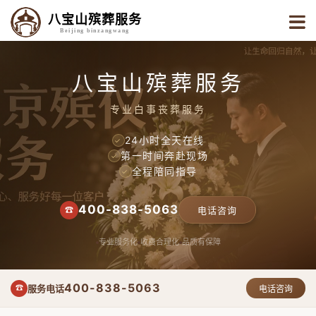
八宝山殡葬服务
Beijing binzangwang
八宝山殡葬服务
专业白事丧葬服务
24小时全天在线
✓
第一时间奔赴现场
✓
全程陪同指导
✓
400-838-5063
☎
电话咨询
专业服务化
收费合理化
品质有保障
400-838-5063
服务电话
☎
电话咨询