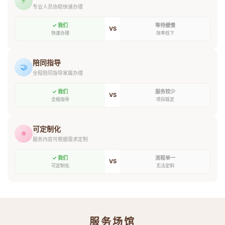
⚡
专业人员协助快速办理
✓ 我们
等待缓慢
VS
快速办理
效率低下
陪同指导
🤝
全程陪同指导家属办理
✓ 我们
服务较少
VS
全程指导
项目既定
可定制化
⭐
服务内容可根据需求定制
✓ 我们
流程单一
VS
可定制化
无法定制
服务场馆