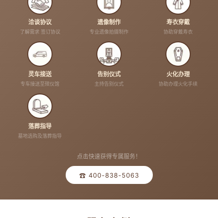
洽谈协议
遗像制作
寿衣穿戴
了解需求 签订协议
专业遗像拍摄制作
协助穿戴寿衣
灵车接送
告别仪式
火化办理
专车接送至殡仪馆
主持告别仪式
协助办理火化手续
落葬指导
墓地选购及落葬指导
点击快速获得专属服务！
☎ 400-838-5063