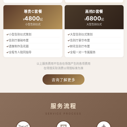
尊贵C套餐
高档D套餐
4800
6800
¥
起
¥
起
小型告别仪式
大型告别仪式
小型告别仪式策划
大型告别仪式策划
告别厅基础布置
告别厅豪华布置
遗像制作及花圈
鲜花告别厅布置
全程专人陪同指导
全程一对一专属服务
以上服务费用不包含在场馆产生的各项费用
在场馆实际消费以场馆标准为准
咨询了解更多
服务流程
SERVICE PROCESS