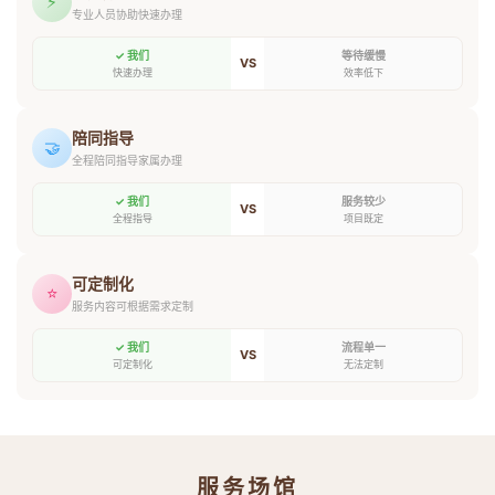
⚡
专业人员协助快速办理
✓ 我们
等待缓慢
VS
快速办理
效率低下
陪同指导
🤝
全程陪同指导家属办理
✓ 我们
服务较少
VS
全程指导
项目既定
可定制化
⭐
服务内容可根据需求定制
✓ 我们
流程单一
VS
可定制化
无法定制
服务场馆