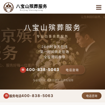
八宝山殡葬服务
Beijing binzangwang
八宝山殡葬服务
专业白事丧葬服务
24小时全天在线
✓
第一时间奔赴现场
✓
全程陪同指导
✓
400-838-5063
☎
电话咨询
专业服务化
收费合理化
品质有保障
400-838-5063
服务电话
☎
电话咨询