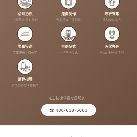
洽谈协议
遗像制作
寿衣穿戴
了解需求 签订协议
专业遗像拍摄制作
协助穿戴寿衣
灵车接送
告别仪式
火化办理
专车接送至殡仪馆
主持告别仪式
协助办理火化手续
落葬指导
墓地选购及落葬指导
点击快速获得专属服务！
☎ 400-838-5063