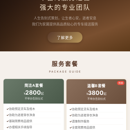
强大的专业团队
人生告别式策划，让生者心安，逝者安息
我们为家属提供高品质贴心的专车接送服务
了解更多
服务套餐
PACKAGE GUIDE
热销
简洁A套餐
温馨B套餐
2800
3800
¥
起
¥
起
不举办告别仪式
不举办告别仪式
协助预定灵车及棺木
协助预定灵车及棺木
协助为逝者穿衣净身
协助为逝者穿衣净身
基础殡葬用品提供
遗像制作服务
办理相关手续指导
全套殡葬用品提供