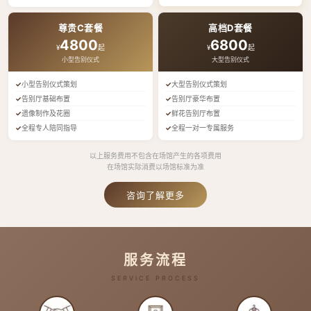
尊贵C套餐
高档D套餐
4800
6800
¥
起
¥
起
小型告别仪式
大型告别仪式
小型告别仪式策划
大型告别仪式策划
告别厅基础布置
告别厅豪华布置
遗像制作及花圈
鲜花告别厅布置
全程专人陪同指导
全程一对一专属服务
以上服务费用不包含在场馆产生的各项费用
在场馆实际消费以场馆标准为准
咨询了解更多
服务流程
SERVICE PROCESS