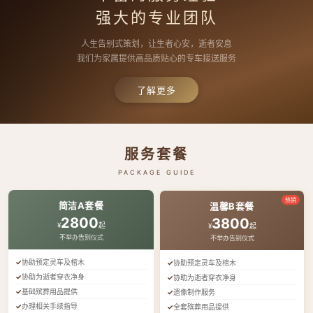
强大的专业团队
人生告别式策划，让生者心安，逝者安息
我们为家属提供高品质贴心的专车接送服务
了解更多
服务套餐
PACKAGE GUIDE
热销
简洁A套餐
温馨B套餐
2800
3800
¥
起
¥
起
不举办告别仪式
不举办告别仪式
协助预定灵车及棺木
协助预定灵车及棺木
协助为逝者穿衣净身
协助为逝者穿衣净身
基础殡葬用品提供
遗像制作服务
办理相关手续指导
全套殡葬用品提供