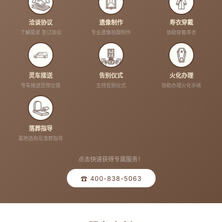
洽谈协议
遗像制作
寿衣穿戴
了解需求 签订协议
专业遗像拍摄制作
协助穿戴寿衣
灵车接送
告别仪式
火化办理
专车接送至殡仪馆
主持告别仪式
协助办理火化手续
落葬指导
墓地选购及落葬指导
点击快速获得专属服务！
☎ 400-838-5063