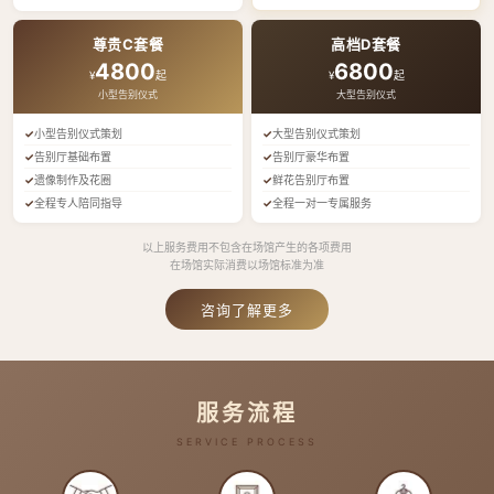
尊贵C套餐
高档D套餐
4800
6800
¥
起
¥
起
小型告别仪式
大型告别仪式
小型告别仪式策划
大型告别仪式策划
告别厅基础布置
告别厅豪华布置
遗像制作及花圈
鲜花告别厅布置
全程专人陪同指导
全程一对一专属服务
以上服务费用不包含在场馆产生的各项费用
在场馆实际消费以场馆标准为准
咨询了解更多
服务流程
SERVICE PROCESS