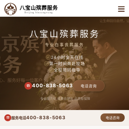
八宝山殡葬服务
Beijing binzangwang
八宝山殡葬服务
专业白事丧葬服务
24小时全天在线
✓
第一时间奔赴现场
✓
全程陪同指导
✓
400-838-5063
☎
电话咨询
专业服务化
收费合理化
品质有保障
400-838-5063
服务电话
☎
电话咨询