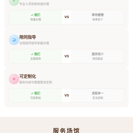
⚡
专业人员协助快速办理
✓ 我们
等待缓慢
VS
快速办理
效率低下
陪同指导
🤝
全程陪同指导家属办理
✓ 我们
服务较少
VS
全程指导
项目既定
可定制化
⭐
服务内容可根据需求定制
✓ 我们
流程单一
VS
可定制化
无法定制
服务场馆