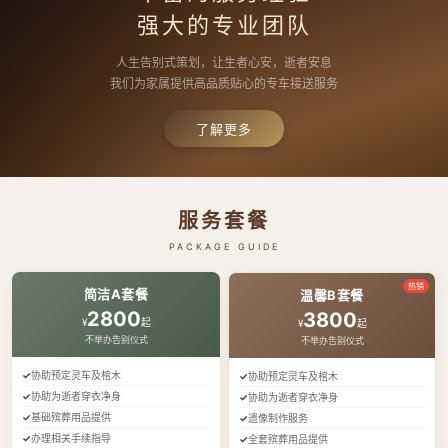
强大的专业团队
人生告别式策划，让生者心安，逝者安息
我们为家属提供高品质贴心的专车接送服务
了解更多
服务套餐
PACKAGE GUIDE
热销
简洁A套餐
温馨B套餐
2800
3800
¥
起
¥
起
不举办告别仪式
不举办告别仪式
协助预定灵车及棺木
协助预定灵车及棺木
协助为逝者穿衣净身
协助为逝者穿衣净身
基础殡葬用品提供
遗像制作服务
办理相关手续指导
全套殡葬用品提供