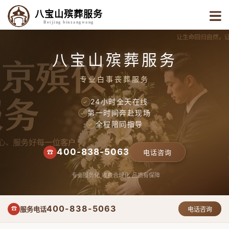
八宝山殡葬服务
Beijing binzangwang
八宝山殡葬服务
专业白事丧葬服务
24小时全天在线
✓
第一时间奔赴现场
✓
全程陪同指导
✓
400-838-5063
☎
电话咨询
专业服务化
收费合理化
品质有保障
400-838-5063
服务电话
☎
电话咨询