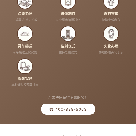
洽谈协议
遗像制作
寿衣穿戴
了解需求 签订协议
专业遗像拍摄制作
协助穿戴寿衣
灵车接送
告别仪式
火化办理
专车接送至殡仪馆
主持告别仪式
协助办理火化手续
落葬指导
墓地选购及落葬指导
点击快速获得专属服务！
☎ 400-838-5063