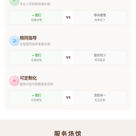
⚡
专业人员协助快速办理
✓ 我们
等待缓慢
VS
快速办理
效率低下
陪同指导
🤝
全程陪同指导家属办理
✓ 我们
服务较少
VS
全程指导
项目既定
可定制化
⭐
服务内容可根据需求定制
✓ 我们
流程单一
VS
可定制化
无法定制
服务场馆