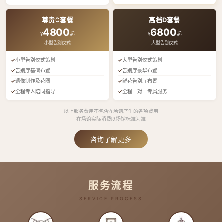
尊贵C套餐
高档D套餐
4800
6800
¥
起
¥
起
小型告别仪式
大型告别仪式
小型告别仪式策划
大型告别仪式策划
告别厅基础布置
告别厅豪华布置
遗像制作及花圈
鲜花告别厅布置
全程专人陪同指导
全程一对一专属服务
以上服务费用不包含在场馆产生的各项费用
在场馆实际消费以场馆标准为准
咨询了解更多
服务流程
SERVICE PROCESS