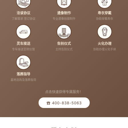
洽谈协议
遗像制作
寿衣穿戴
了解需求 签订协议
专业遗像拍摄制作
协助穿戴寿衣
灵车接送
告别仪式
火化办理
专车接送至殡仪馆
主持告别仪式
协助办理火化手续
落葬指导
墓地选购及落葬指导
点击快速获得专属服务！
☎ 400-838-5063