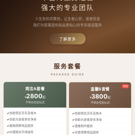
强大的专业团队
人生告别式策划，让生者心安，逝者安息
我们为家属提供高品质贴心的专车接送服务
了解更多
服务套餐
PACKAGE GUIDE
热销
简洁A套餐
温馨B套餐
2800
3800
¥
起
¥
起
不举办告别仪式
不举办告别仪式
协助预定灵车及棺木
协助预定灵车及棺木
协助为逝者穿衣净身
协助为逝者穿衣净身
基础殡葬用品提供
遗像制作服务
办理相关手续指导
全套殡葬用品提供