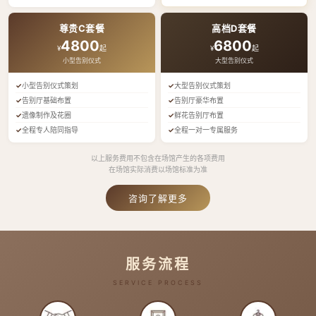
尊贵C套餐
高档D套餐
4800
6800
¥
起
¥
起
小型告别仪式
大型告别仪式
小型告别仪式策划
大型告别仪式策划
告别厅基础布置
告别厅豪华布置
遗像制作及花圈
鲜花告别厅布置
全程专人陪同指导
全程一对一专属服务
以上服务费用不包含在场馆产生的各项费用
在场馆实际消费以场馆标准为准
咨询了解更多
服务流程
SERVICE PROCESS