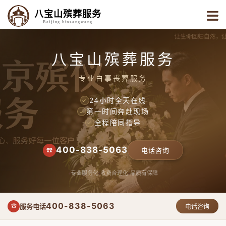
八宝山殡葬服务
Beijing binzangwang
八宝山殡葬服务
专业白事丧葬服务
24小时全天在线
✓
第一时间奔赴现场
✓
全程陪同指导
✓
400-838-5063
☎
电话咨询
专业服务化
收费合理化
品质有保障
400-838-5063
服务电话
☎
电话咨询