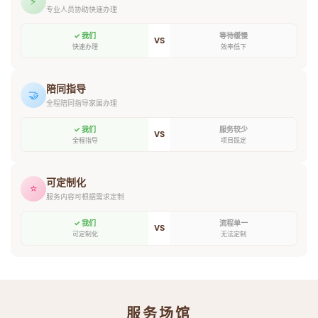
⚡
专业人员协助快速办理
✓ 我们
等待缓慢
VS
快速办理
效率低下
陪同指导
🤝
全程陪同指导家属办理
✓ 我们
服务较少
VS
全程指导
项目既定
可定制化
⭐
服务内容可根据需求定制
✓ 我们
流程单一
VS
可定制化
无法定制
服务场馆