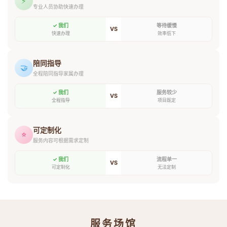
⚡
专业人员协助快速办理
✓ 我们
等待缓慢
VS
快速办理
效率低下
陪同指导
🤝
全程陪同指导家属办理
✓ 我们
服务较少
VS
全程指导
项目既定
可定制化
⭐
服务内容可根据需求定制
✓ 我们
流程单一
VS
可定制化
无法定制
服务场馆