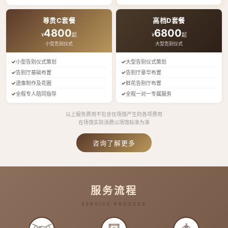
尊贵C套餐
高档D套餐
4800
6800
¥
起
¥
起
小型告别仪式
大型告别仪式
小型告别仪式策划
大型告别仪式策划
告别厅基础布置
告别厅豪华布置
遗像制作及花圈
鲜花告别厅布置
全程专人陪同指导
全程一对一专属服务
以上服务费用不包含在场馆产生的各项费用
在场馆实际消费以场馆标准为准
咨询了解更多
服务流程
SERVICE PROCESS