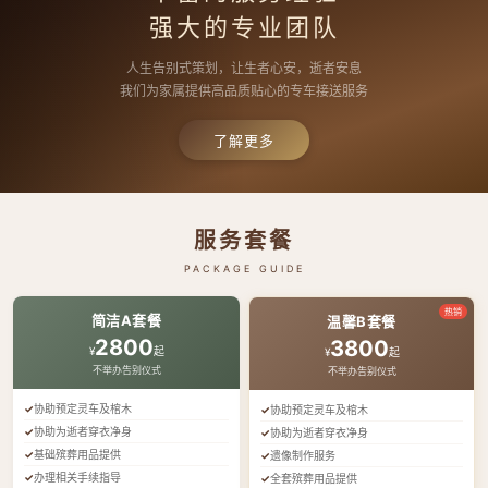
强大的专业团队
人生告别式策划，让生者心安，逝者安息
我们为家属提供高品质贴心的专车接送服务
了解更多
服务套餐
PACKAGE GUIDE
热销
简洁A套餐
温馨B套餐
2800
3800
¥
起
¥
起
不举办告别仪式
不举办告别仪式
协助预定灵车及棺木
协助预定灵车及棺木
协助为逝者穿衣净身
协助为逝者穿衣净身
基础殡葬用品提供
遗像制作服务
办理相关手续指导
全套殡葬用品提供