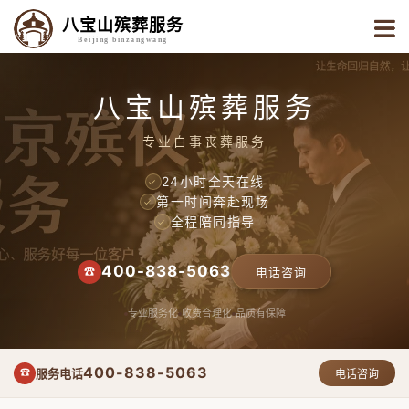
八宝山殡葬服务
Beijing binzangwang
八宝山殡葬服务
专业白事丧葬服务
24小时全天在线
✓
第一时间奔赴现场
✓
全程陪同指导
✓
400-838-5063
☎
电话咨询
专业服务化
收费合理化
品质有保障
400-838-5063
服务电话
☎
电话咨询