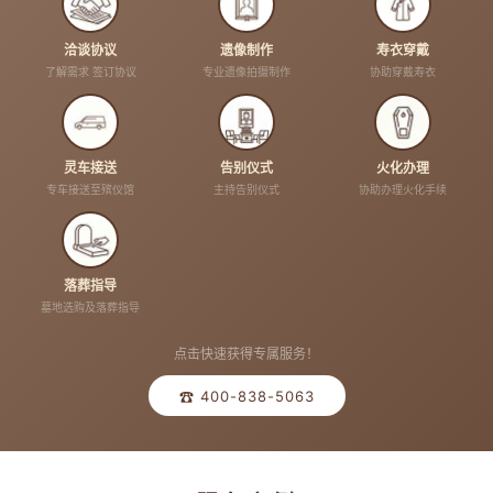
洽谈协议
遗像制作
寿衣穿戴
了解需求 签订协议
专业遗像拍摄制作
协助穿戴寿衣
灵车接送
告别仪式
火化办理
专车接送至殡仪馆
主持告别仪式
协助办理火化手续
落葬指导
墓地选购及落葬指导
点击快速获得专属服务！
☎ 400-838-5063