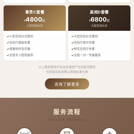
尊贵C套餐
高档D套餐
4800
6800
¥
起
¥
起
小型告别仪式
大型告别仪式
小型告别仪式策划
大型告别仪式策划
告别厅基础布置
告别厅豪华布置
遗像制作及花圈
鲜花告别厅布置
全程专人陪同指导
全程一对一专属服务
以上服务费用不包含在场馆产生的各项费用
在场馆实际消费以场馆标准为准
咨询了解更多
服务流程
SERVICE PROCESS