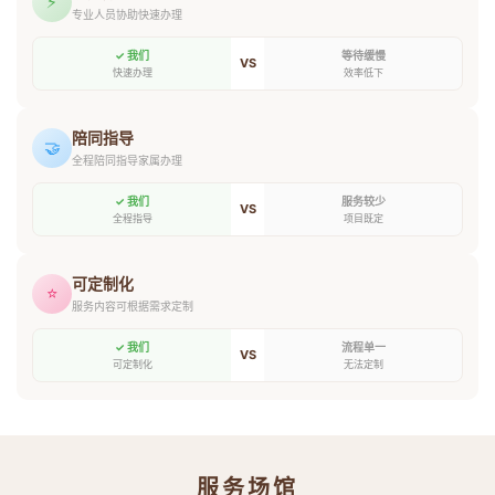
⚡
专业人员协助快速办理
✓ 我们
等待缓慢
VS
快速办理
效率低下
陪同指导
🤝
全程陪同指导家属办理
✓ 我们
服务较少
VS
全程指导
项目既定
可定制化
⭐
服务内容可根据需求定制
✓ 我们
流程单一
VS
可定制化
无法定制
服务场馆