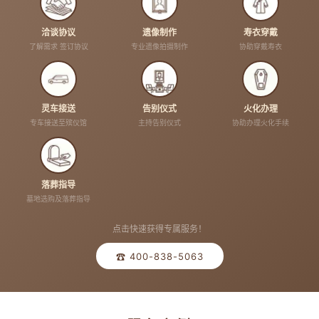
洽谈协议
遗像制作
寿衣穿戴
了解需求 签订协议
专业遗像拍摄制作
协助穿戴寿衣
灵车接送
告别仪式
火化办理
专车接送至殡仪馆
主持告别仪式
协助办理火化手续
落葬指导
墓地选购及落葬指导
点击快速获得专属服务！
☎ 400-838-5063