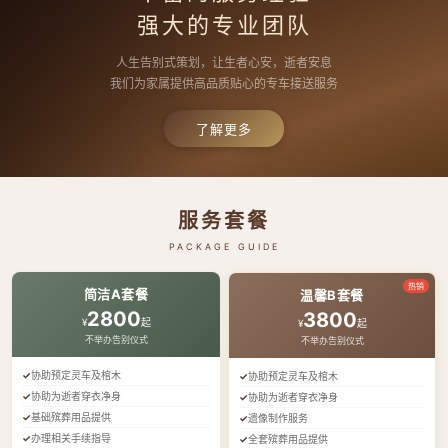
强大的专业团队
人生告别式策划，让生者心安，逝者安息
我们为家属提供高品质贴心的专车接送服务
了解更多
服务套餐
PACKAGE GUIDE
热销
简洁A套餐
温馨B套餐
2800
3800
¥
起
¥
起
不举办告别仪式
不举办告别仪式
协助预定灵车及棺木
协助预定灵车及棺木
协助为逝者穿衣净身
协助为逝者穿衣净身
基础殡葬用品提供
遗像制作服务
办理相关手续指导
全套殡葬用品提供