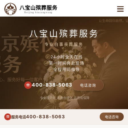
八宝山殡葬服务
Beijing binzangwang
八宝山殡葬服务
专业白事丧葬服务
24小时全天在线
✓
第一时间奔赴现场
✓
全程陪同指导
✓
400-838-5063
☎
电话咨询
专业服务化
收费合理化
品质有保障
400-838-5063
服务电话
☎
电话咨询