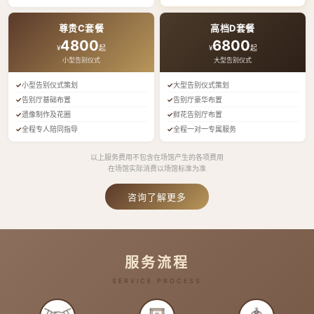
尊贵C套餐
高档D套餐
4800
6800
¥
起
¥
起
小型告别仪式
大型告别仪式
小型告别仪式策划
大型告别仪式策划
告别厅基础布置
告别厅豪华布置
遗像制作及花圈
鲜花告别厅布置
全程专人陪同指导
全程一对一专属服务
以上服务费用不包含在场馆产生的各项费用
在场馆实际消费以场馆标准为准
咨询了解更多
服务流程
SERVICE PROCESS