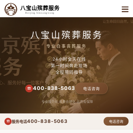
八宝山殡葬服务
Beijing binzangwang
八宝山殡葬服务
专业白事丧葬服务
24小时全天在线
✓
第一时间奔赴现场
✓
全程陪同指导
✓
400-838-5063
☎
电话咨询
专业服务化
收费合理化
品质有保障
400-838-5063
服务电话
☎
电话咨询