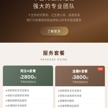
强大的专业团队
人生告别式策划，让生者心安，逝者安息
我们为家属提供高品质贴心的专车接送服务
了解更多
服务套餐
PACKAGE GUIDE
热销
简洁A套餐
温馨B套餐
2800
3800
¥
起
¥
起
不举办告别仪式
不举办告别仪式
协助预定灵车及棺木
协助预定灵车及棺木
协助为逝者穿衣净身
协助为逝者穿衣净身
基础殡葬用品提供
遗像制作服务
办理相关手续指导
全套殡葬用品提供