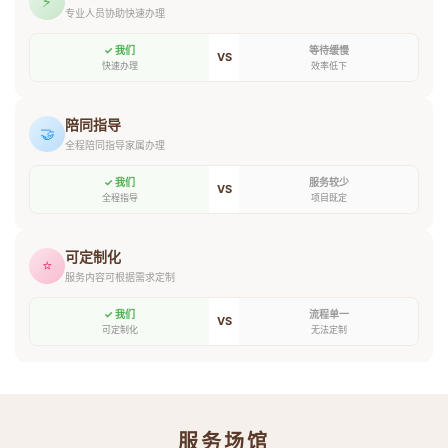
⚡
专业人员协助快速办理
✓ 我们
等待缓慢
VS
快速办理
效率低下
陪同指导
🤝
全程陪同指导家属办理
✓ 我们
服务较少
VS
全程指导
项目既定
可定制化
⭐
服务内容可根据需求定制
✓ 我们
流程单一
VS
可定制化
无法定制
服务场馆