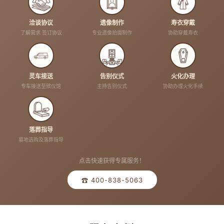
洽谈协议
遗像制作
寿衣穿戴
了解需求 签订协议
专业遗像拍摄制作
协助穿戴寿衣
灵车接送
告别仪式
火化办理
专车接送至殡仪馆
主持告别仪式
协助办理火化手续
落葬指导
墓地选购及落葬指导
点击快速获得专属服务！
☎ 400-838-5063