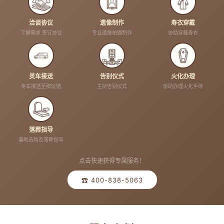
洽谈协议
遗像制作
寿衣穿戴
了解需求 签订协议
专业遗像拍摄制作
协助穿戴寿衣
灵车接送
告别仪式
火化办理
专车接送至殡仪馆
主持告别仪式
协助办理火化手续
落葬指导
墓地选购及落葬指导
点击快速获得专属服务！
☎ 400-838-5063