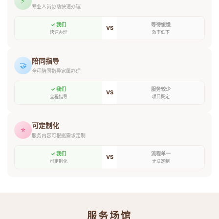
⚡
专业人员协助快速办理
✓ 我们
等待缓慢
VS
快速办理
效率低下
陪同指导
🤝
全程陪同指导家属办理
✓ 我们
服务较少
VS
全程指导
项目既定
可定制化
⭐
服务内容可根据需求定制
✓ 我们
流程单一
VS
可定制化
无法定制
服务场馆