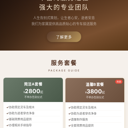
强大的专业团队
人生告别式策划，让生者心安，逝者安息
我们为家属提供高品质贴心的专车接送服务
了解更多
服务套餐
PACKAGE GUIDE
热销
简洁A套餐
温馨B套餐
2800
3800
¥
起
¥
起
不举办告别仪式
不举办告别仪式
协助预定灵车及棺木
协助预定灵车及棺木
协助为逝者穿衣净身
协助为逝者穿衣净身
基础殡葬用品提供
遗像制作服务
办理相关手续指导
全套殡葬用品提供