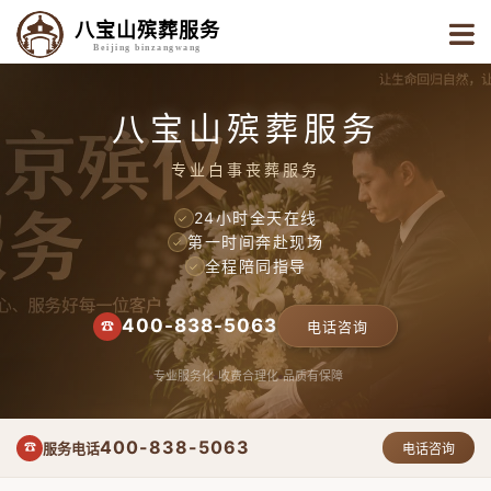
八宝山殡葬服务
Beijing binzangwang
八宝山殡葬服务
专业白事丧葬服务
24小时全天在线
✓
第一时间奔赴现场
✓
全程陪同指导
✓
400-838-5063
☎
电话咨询
专业服务化
收费合理化
品质有保障
400-838-5063
服务电话
☎
电话咨询