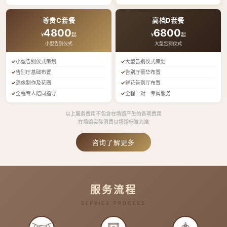
尊贵C套餐
高档D套餐
4800
6800
¥
起
¥
起
小型告别仪式
大型告别仪式
小型告别仪式策划
大型告别仪式策划
告别厅基础布置
告别厅豪华布置
遗像制作及花圈
鲜花告别厅布置
全程专人陪同指导
全程一对一专属服务
以上服务费用不包含在场馆产生的各项费用
在场馆实际消费以场馆标准为准
咨询了解更多
服务流程
SERVICE PROCESS