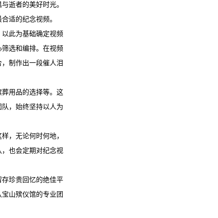
温与逝者的美好时光。
最合适的纪念视频。
，以此为基础确定视频
心筛选和编排。在视频
合，制作出一段催人泪
殡葬用品的选择等。这
团队，始终坚持以人为
这样，无论何时何地，
队，也会定期对纪念视
留存珍贵回忆的绝佳平
八宝山殡仪馆
的专业团