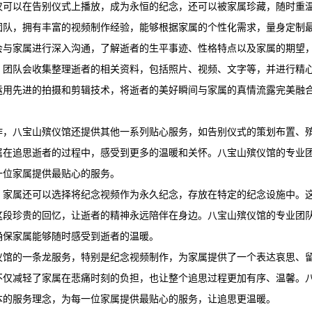
仅可以在告别仪式上播放，成为永恒的纪念，还可以被家属珍藏，随时重
团队，拥有丰富的视频制作经验，能够根据家属的个性化需求，量身定制
会与家属进行深入沟通，了解逝者的生平事迹、性格特点以及家属的期望
，团队会收集整理逝者的相关资料，包括照片、视频、文字等，并进行精
运用先进的拍摄和剪辑技术，将逝者的美好瞬间与家属的真情流露完美融
作，
八宝山殡仪馆
还提供其他一系列贴心服务，如告别仪式的策划布置、
属在追思逝者的过程中，感受到更多的温暖和关怀。
八宝山殡仪馆
的专业
一位家属提供最贴心的服务。
，家属还可以选择将纪念视频作为永久纪念，存放在特定的纪念设施中。
这段珍贵的回忆，让逝者的精神永远陪伴在身边。
八宝山殡仪馆
的专业团
确保家属能够随时感受到逝者的温暖。
仪馆
的一条龙服务，特别是纪念视频制作，为家属提供了一个表达哀思、
不仅减轻了家属在悲痛时刻的负担，也让整个追思过程更加有序、温馨。
本的服务理念，为每一位家属提供最贴心的服务，让追思更温暖。