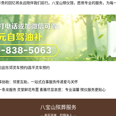
珍贵的回忆将永远陪伴我们前行。
八宝山殡仪馆
，愿用专业的服务，为每
。
接运
|
东郊灵车预约
|
昌平灵车预约
事协助：邻里互助，一站式白事服务传递爱与关怀
一条龙服务 灵堂鲜花布置 素雅尽显哀思：专业温馨 殡仪服务更贴心
八宝山殡葬服务
— 奉安逝者，慰藉亲人 —