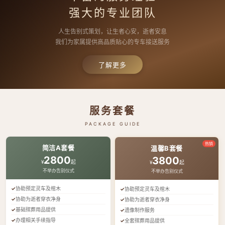
强大的专业团队
人生告别式策划，让生者心安，逝者安息
我们为家属提供高品质贴心的专车接送服务
了解更多
服务套餐
PACKAGE GUIDE
热销
简洁A套餐
温馨B套餐
2800
3800
¥
起
¥
起
不举办告别仪式
不举办告别仪式
协助预定灵车及棺木
协助预定灵车及棺木
协助为逝者穿衣净身
协助为逝者穿衣净身
基础殡葬用品提供
遗像制作服务
办理相关手续指导
全套殡葬用品提供