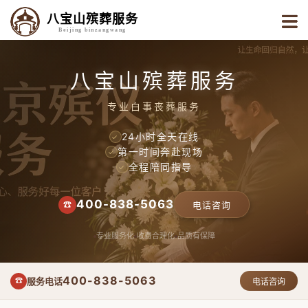
八宝山殡葬服务
Beijing binzangwang
八宝山殡葬服务
专业白事丧葬服务
24小时全天在线
✓
第一时间奔赴现场
✓
全程陪同指导
✓
400-838-5063
☎
电话咨询
专业服务化
收费合理化
品质有保障
400-838-5063
服务电话
☎
电话咨询