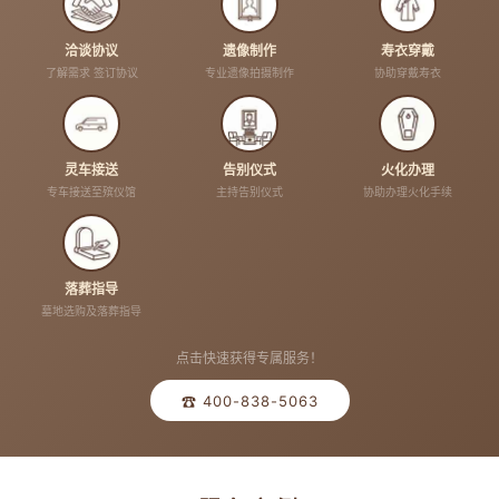
洽谈协议
遗像制作
寿衣穿戴
了解需求 签订协议
专业遗像拍摄制作
协助穿戴寿衣
灵车接送
告别仪式
火化办理
专车接送至殡仪馆
主持告别仪式
协助办理火化手续
落葬指导
墓地选购及落葬指导
点击快速获得专属服务！
☎ 400-838-5063