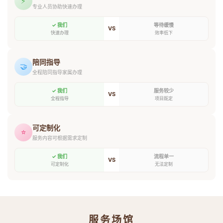
⚡
专业人员协助快速办理
✓ 我们
等待缓慢
VS
快速办理
效率低下
陪同指导
🤝
全程陪同指导家属办理
✓ 我们
服务较少
VS
全程指导
项目既定
可定制化
⭐
服务内容可根据需求定制
✓ 我们
流程单一
VS
可定制化
无法定制
服务场馆