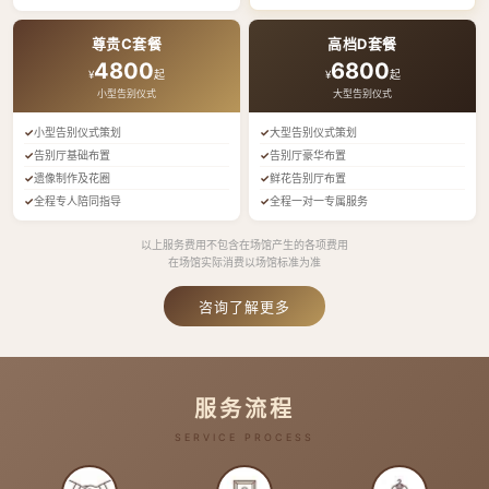
尊贵C套餐
高档D套餐
4800
6800
¥
起
¥
起
小型告别仪式
大型告别仪式
小型告别仪式策划
大型告别仪式策划
告别厅基础布置
告别厅豪华布置
遗像制作及花圈
鲜花告别厅布置
全程专人陪同指导
全程一对一专属服务
以上服务费用不包含在场馆产生的各项费用
在场馆实际消费以场馆标准为准
咨询了解更多
服务流程
SERVICE PROCESS