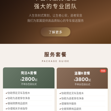
强大的专业团队
人生告别式策划，让生者心安，逝者安息
我们为家属提供高品质贴心的专车接送服务
了解更多
服务套餐
PACKAGE GUIDE
热销
简洁A套餐
温馨B套餐
2800
3800
¥
起
¥
起
不举办告别仪式
不举办告别仪式
协助预定灵车及棺木
协助预定灵车及棺木
协助为逝者穿衣净身
协助为逝者穿衣净身
基础殡葬用品提供
遗像制作服务
办理相关手续指导
全套殡葬用品提供