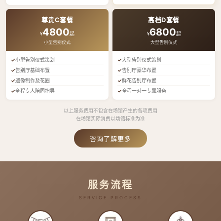
尊贵C套餐
高档D套餐
4800
6800
¥
起
¥
起
小型告别仪式
大型告别仪式
小型告别仪式策划
大型告别仪式策划
告别厅基础布置
告别厅豪华布置
遗像制作及花圈
鲜花告别厅布置
全程专人陪同指导
全程一对一专属服务
以上服务费用不包含在场馆产生的各项费用
在场馆实际消费以场馆标准为准
咨询了解更多
服务流程
SERVICE PROCESS