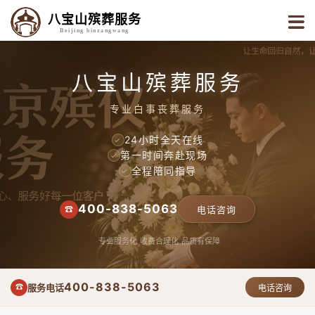
八宝山殡葬服务
Beijing binzangwang
八宝山殡葬服务
专业白事丧葬服务
24小时全天在线
✓
第一时间奔赴现场
✓
全程陪同指导
✓
400-838-5063
☎
电话咨询
专业服务化
收费合理化
品质有保障
400-838-5063
服务电话
☎
电话咨询