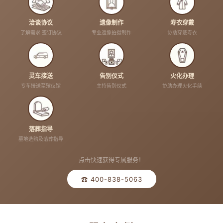
洽谈协议
遗像制作
寿衣穿戴
了解需求 签订协议
专业遗像拍摄制作
协助穿戴寿衣
灵车接送
告别仪式
火化办理
专车接送至殡仪馆
主持告别仪式
协助办理火化手续
落葬指导
墓地选购及落葬指导
点击快速获得专属服务！
☎ 400-838-5063