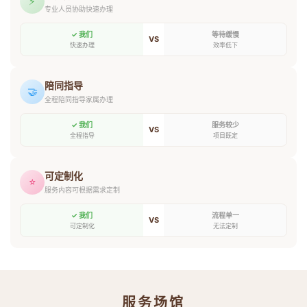
⚡
专业人员协助快速办理
✓ 我们
等待缓慢
VS
快速办理
效率低下
陪同指导
🤝
全程陪同指导家属办理
✓ 我们
服务较少
VS
全程指导
项目既定
可定制化
⭐
服务内容可根据需求定制
✓ 我们
流程单一
VS
可定制化
无法定制
服务场馆